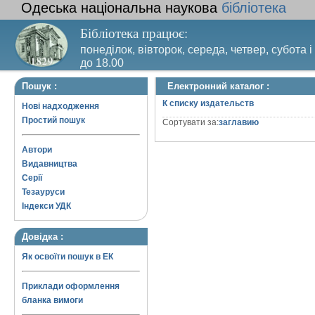
Одеська національна наукова
бібліотека
Бібліотека працює:
понеділок, вівторок, середа, четвер, субота і
до 18.00
Вихідний день – п’ятниця. Останній четвер м
Пошук :
Електронний каталог :
санітарний день
К списку издательств
Нові надходження
Простий пошук
Сортувати за:
заглавию
Автори
Видавництва
Серії
Тезауруси
Індекси УДК
Довідка :
Як освоїти пошук в ЕК
Приклади оформлення
бланка вимоги