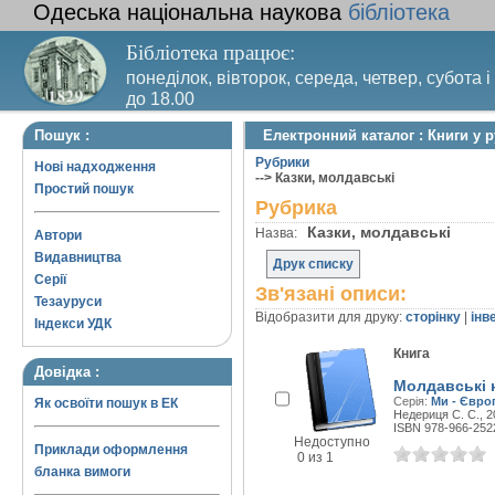
Одеська національна наукова
бібліотека
Бібліотека працює:
понеділок, вівторок, середа, четвер, субота і
до 18.00
Вихідний день – п’ятниця. Останній четвер м
Пошук :
Електронний каталог : Книги у р
санітарний день
Рубрики
Нові надходження
--> Казки, молдавські
Простий пошук
Рубрика
Казки, молдавські
Назва:
Автори
Видавництва
Друк списку
Серії
Зв'язані описи:
Тезауруси
Відобразити для друку:
сторінку
|
інв
Індекси УДК
Книга
Довідка :
Молдавські 
Серія:
Ми - Євро
Як освоїти пошук в ЕК
Недериця С. С., 20
ISBN 978-966-252
Недоступно
Приклади оформлення
0 из 1
бланка вимоги