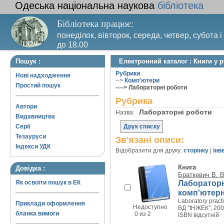
Одеська національна наукова
бібліотека
Бібліотека працює:
понеділок, вівторок, середа, четвер, субота і
до 18.00
Вихідний день – п’ятниця. Останній четвер м
Пошук :
Електронний каталог : Книги у 
санітарний день
Рубрики
Нові надходження
-->
Комп'ютери
Простий пошук
----> Лабораторні роботи
Рубрика
Автори
Лабораторні роботи
Назва:
Видавництва
Серії
Друк списку
Тезауруси
Зв'язані описи:
Індекси УДК
Відобразити для друку:
сторінку
|
інв
Книга
Довідка :
Браткевич В. В
Лабораторн
Як освоїти пошук в ЕК
комп'ютерн
Laboratory pract
Приклади оформлення
Недоступно
ВД "ІНЖЕК", 2003
бланка вимоги
0 из 2
ISBN відсутній