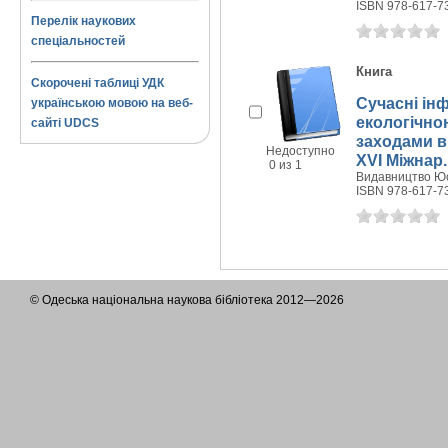
ISBN 978-617-7
Перелік наукових
спеціальностей
Книга
Скорочені таблиці УДК
Сучасні ін
українською мовою на веб-
екологічно
сайті UDCS
заходами в
Недоступно
XVI Міжнар. 
0 из 1
Видавництво Юст
ISBN 978-617-7
© Одеська національна наукова бібліотека 2012—2026