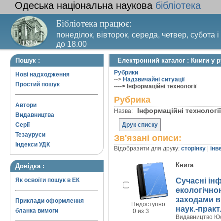
Одеська національна наукова
бібліотека
Бібліотека працює:
понеділок, вівторок, середа, четвер, субота і
до 18.00
Вихідний день – п’ятниця. Останній четвер м
Пошук :
Електронний каталог : Книги у р
санітарний день
Рубрики
Нові надходження
-->
Надзвичайні ситуації
Простий пошук
----> Інформаційні технології
Рубрика
Автори
Інформаційні технолог
Назва:
Видавництва
Серії
Друк списку
Тезауруси
Зв'язані описи:
Індекси УДК
Відобразити для друку:
сторінку
|
інв
Книга
Довідка :
Сучасні ін
Як освоїти пошук в ЕК
екологічно
заходами в.
Приклади оформлення
Недоступно
наук.-практ
бланка вимоги
0 из 3
Видавництво Юст