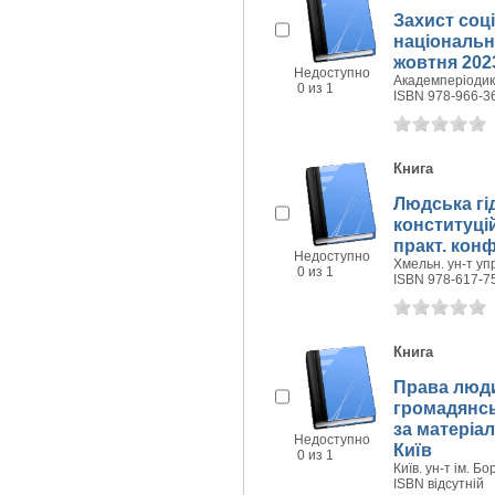
Захист соц
національни
жовтня 2023
Недоступно
Академперіодика
0 из 1
ISBN 978-966-3
Книга
Людська гі
конституцій
практ. конф
Недоступно
Хмельн. ун-т упр
0 из 1
ISBN 978-617-7
Книга
Права люди
громадянськ
за матеріал
Недоступно
Київ
0 из 1
Київ. ун-т ім. Бо
ISBN відсутній