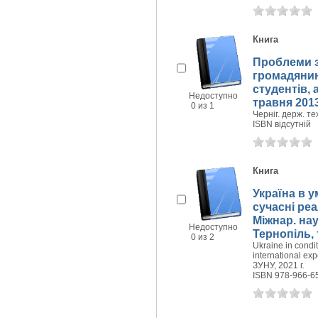
Книга
Проблеми з
громадянина
студентів, 
Недоступно
травня 2013
0 из 1
Черніг. держ. тех
ISBN відсутній
Книга
Україна в 
сучасні реа
Міжнар. наук
Недоступно
Тернопіль, 
0 из 2
Ukraine in condit
international ex
ЗУНУ, 2021 г.
ISBN 978-966-6