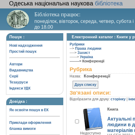
Одеська національна наукова
бібліотека
Бібліотека працює:
понеділок, вівторок, середа, четвер, субота і
до 18.00
Вихідний день – п’ятниця. Останній четвер м
Пошук :
Електронний каталог : Книги у 
санітарний день
Рубрики
Нові надходження
-->
Права людини
Простий пошук
---->
Захист
------>
Україна
--------> Конференції
Автори
Рубрика
Видавництва
Конференції
Серії
Назва:
Тезауруси
Друк списку
Індекси УДК
Зв'язані описи:
Відобразити для друку:
сторінку
|
інв
Довідка :
Книга
Як освоїти пошук в ЕК
Актуальні 
Приклади оформлення
людини в д
бланка вимоги
матеріалів 
Недоступно