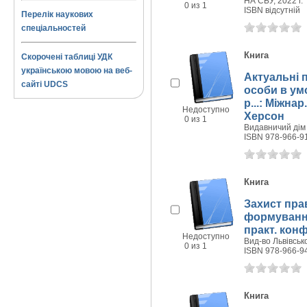
НА СБУ, 2022 г.
0 из 1
ISBN відсутній
Перелік наукових
спеціальностей
Книга
Скорочені таблиці УДК
українською мовою на веб-
Актуальні 
сайті UDCS
особи в ум
р...: Міжнар
Недоступно
Херсон
0 из 1
Видавничий дім 
ISBN 978-966-9
Книга
Захист пра
формування 
практ. конф
Недоступно
Вид-во Львівсько
0 из 1
ISBN 978-966-9
Книга