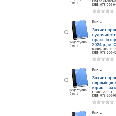
Вид-во Львівсько
0 из 1
ISBN 978-966-9
Книга
Захист пра
судочинств
практ. інте
Недоступно
2024 р., м.
0 из 1
Юридична літера
ISBN 978-966-4
Книга
Захист пра
переміщенн
юрис...: за
Недоступно
Право, 2020 г.
0 из 1
ISBN 978-966-9
Книга