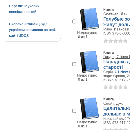
Перелік наукових
Книга
спеціальностей
Бюттнер, Дэн
Голубые зо
живут доль
Скорочені таблиці УДК
Манн, Иванов и 
українською мовою на веб-
Недоступно
ISBN 978-5-000
сайті UDCS
0 из 1
Книга
Ґандрі, Стівен 
Парадокс д
старості
Серія:
# 1 New 
Недоступно
Форс Україна, 20
0 из 1
ISBN 978-617-7
Книга
Слейт, Джо
Целительна
дольше в м
Книжный клуб "К
Недоступно
ISBN 978-617-1
0 из 1