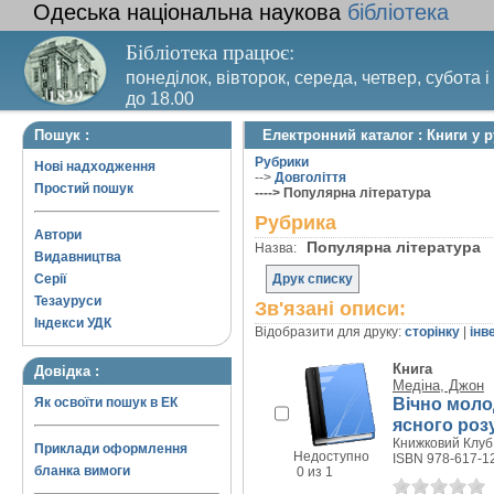
Одеська національна наукова
бібліотека
Бібліотека працює:
понеділок, вівторок, середа, четвер, субота і
до 18.00
Вихідний день – п’ятниця. Останній четвер м
Пошук :
Електронний каталог : Книги у 
санітарний день
Рубрики
Нові надходження
-->
Довголіття
Простий пошук
----> Популярна література
Рубрика
Автори
Популярна література
Назва:
Видавництва
Серії
Друк списку
Тезауруси
Зв'язані описи:
Індекси УДК
Відобразити для друку:
сторінку
|
інв
Книга
Довідка :
Медіна, Джон
Вічно молод
Як освоїти пошук в ЕК
ясного розу
Книжковий Клуб 
Приклади оформлення
Недоступно
ISBN 978-617-1
бланка вимоги
0 из 1