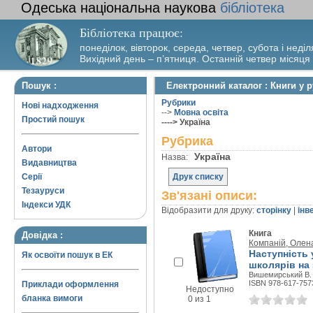
Одеська національна наукова
бібліотека
Бібліотека працює:
понеділок, вівторок, середа, четвер, субота і неділ
Вихідний день – п’ятниця. Останній четвер місяця
Пошук :
Електронний каталог : Книги у р
Рубрики
Нові надходження
-->
Мовна освіта
Простий пошук
----> Україна
Рубрика
Автори
Україна
Назва:
Видавництва
Серії
Друк списку
Тезауруси
Зв'язані описи:
Індекси УДК
Відобразити для друку:
сторінку
|
інв
Книга
Довідка :
Компаній, Олена
Наступність
Як освоїти пошук в ЕК
школярів на 
Вишемирський В. С
ISBN 978-617-757
Приклади оформлення
Недоступно
бланка вимоги
0 из 1