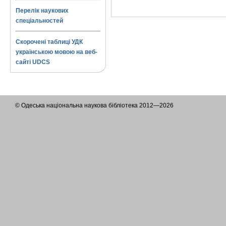
Перелік наукових
спеціальностей
Скорочені таблиці УДК
українською мовою на веб-
сайті UDCS
© Одеська національна наукова бібліотека 2012—2026