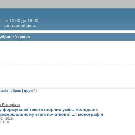
я – з 10.00 до 18.00
 – санітарний день
убриці: Україна
ерсія
|
сброс
|
друк
(
0
)
 Вікторівна
 у формуванні текстотворчих умінь молодших
завершальному етапі початкової ...: монографія
., 2018 г.
3-11-0