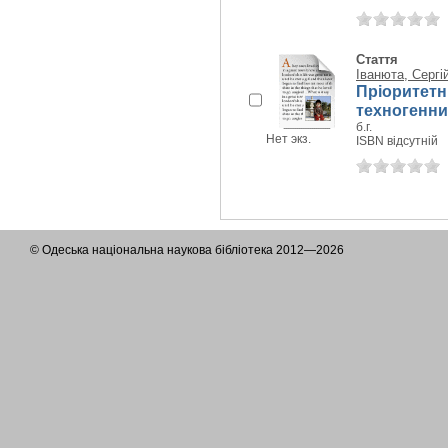
Стаття
Іванюта, Сергі
Пріоритетні
техногенних
б.г.
Нет экз.
ISBN відсутній
© Одеська національна наукова бібліотека 2012—2026