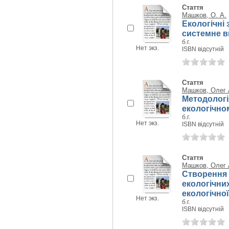
Стаття
Машков, О. А.
Екологічні 
системне в
б.г.
Нет экз.
ISBN відсутній
Стаття
Машков, Олег 
Методологі
екологічно
б.г.
Нет экз.
ISBN відсутній
Стаття
Машков, Олег 
Створення 
екологічни
екологічної.
Нет экз.
б.г.
ISBN відсутній