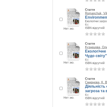
Стаття
Romanchuk, Vik
Environmenta
Екологічні загр
б.г.
ISBN відсутній
Нет экз.
Стаття
Кузнецова, Ол
Екологічне
Чудо світу"
б.г.
Нет экз.
ISBN відсутній
Стаття
Смирнова, К. В
Діяльність 
загроза та 
б.г.
Нет экз.
ISBN відсутній