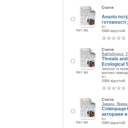
Стаття
Аналіз потр
готовності 
б.г.
Нет экз.
ISBN відсутній
Стаття
Bakhshiyeva, Y
Threats and
Ecological S
Загрози та прово
Нет экз.
контекст міжна
б.г.
ISBN відсутній
Стаття
Завада, Ярина 
Співпраця 
акторами в 
б.г.
Нет экз.
ISBN відсутній