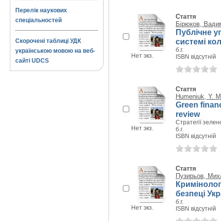
Перелік наукових
Стаття
спеціальностей
Бірюков, Вади
Публічне у
системі кол
Скорочені таблиці УДК
б.г.
українською мовою на веб-
Нет экз.
ISBN відсутній
сайті UDCS
Стаття
Humeniuk, Y. M
Green financ
review
Стратегії зелен
Нет экз.
б.г.
ISBN відсутній
Стаття
Пузирьов, Мих
Кримінолог
безпеці Укр
б.г.
Нет экз.
ISBN відсутній