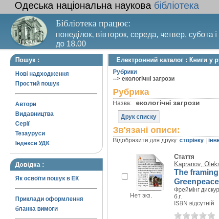
Одеська національна наукова
бібліотека
Бібліотека працює:
понеділок, вівторок, середа, четвер, субота і
до 18.00
Вихідний день – п’ятниця. Останній четвер м
Пошук :
Електронний каталог : Книги у р
санітарний день
Рубрики
Нові надходження
--> екологічні загрози
Простий пошук
Рубрика
екологічні загрози
Назва:
Автори
Видавництва
Друк списку
Серії
Зв'язані описи:
Тезауруси
Відобразити для друку:
сторінку
|
інв
Індекси УДК
Стаття
Kapranov, Olek
Довідка :
The framing
Як освоїти пошук в ЕК
Greenpeace
Фреймінг дискур
Нет экз.
б.г.
Приклади оформлення
ISBN відсутній
бланка вимоги