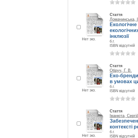
Стаття
Ломачинська, І
Екологічне
екологічних
інклюзії
Нет экз.
б.г.
ISBN відсутній
Стаття
Обруч, Г. В.
Еко-брендин
в умовах ц
б.г.
Нет экз.
ISBN відсутній
Стаття
Іванюта, Сергі
Забезпечен
контексті р
б.г.
Нет экз.
ISBN відсутній