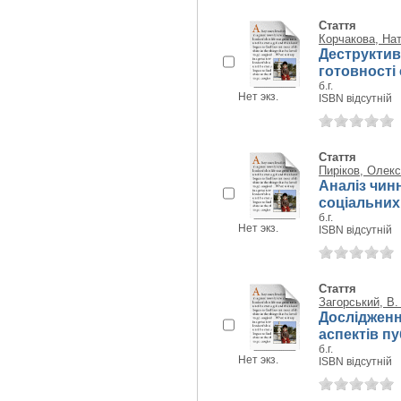
Стаття
Корчакова, Нат
Деструктив
готовності 
б.г.
Нет экз.
ISBN відсутній
Стаття
Пиріков, Олекс
Аналіз чин
соціальних 
б.г.
Нет экз.
ISBN відсутній
Стаття
Загорський, В.
Дослідженн
аспектів п
б.г.
Нет экз.
ISBN відсутній