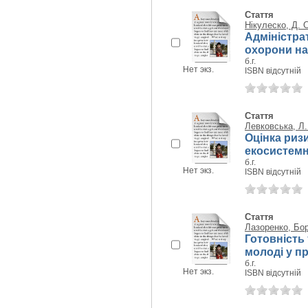
Стаття
Нікулеско, Д. С
Адміністра
охорони н
б.г.
Нет экз.
ISBN відсутній
Стаття
Левковська, Л.
Оцінка ризи
екосистемн
б.г.
Нет экз.
ISBN відсутній
Стаття
Лазоренко, Бо
Готовність
молоді у пр
б.г.
Нет экз.
ISBN відсутній