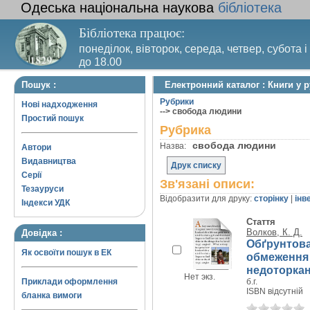
Одеська національна наукова
бібліотека
Бібліотека працює:
понеділок, вівторок, середа, четвер, субота і
до 18.00
Вихідний день – п’ятниця. Останній четвер м
Пошук :
Електронний каталог : Книги у 
санітарний день
Рубрики
Нові надходження
--> свобода людини
Простий пошук
Рубрика
свобода людини
Назва:
Автори
Видавництва
Друк списку
Серії
Зв'язані описи:
Тезауруси
Відобразити для друку:
сторінку
|
інв
Індекси УДК
Стаття
Волков, К. Д.
Довідка :
Обґрунтова
Як освоїти пошук в ЕК
обмеження 
недоторкані
Нет экз.
Приклади оформлення
б.г.
ISBN відсутній
бланка вимоги