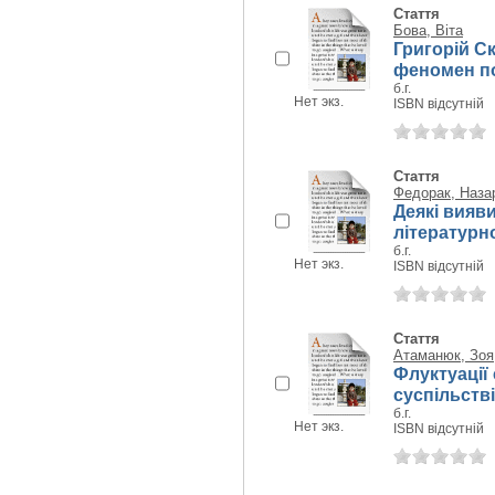
Стаття
Бова, Віта
Григорій С
феномен поп
б.г.
Нет экз.
ISBN відсутній
Стаття
Федорак, Наза
Деякі вияв
літературн
б.г.
Нет экз.
ISBN відсутній
Стаття
Атаманюк, Зоя
Флуктуації
суспільстві
б.г.
Нет экз.
ISBN відсутній