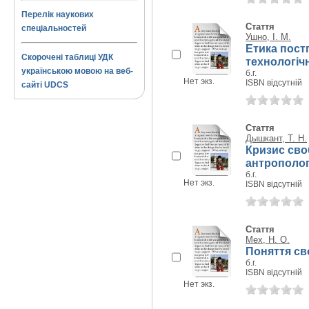
Перелік наукових
Стаття
спеціальностей
Ушно, І. М.
Етика пост
Скорочені таблиці УДК
технологіч
українською мовою на веб-
б.г.
Нет экз.
ISBN відсутній
сайті UDCS
Стаття
Дышкант, Т. Н.
Кризис сво
антрополог
б.г.
Нет экз.
ISBN відсутній
Стаття
Мех, Н. О.
Поняття св
б.г.
ISBN відсутній
Нет экз.