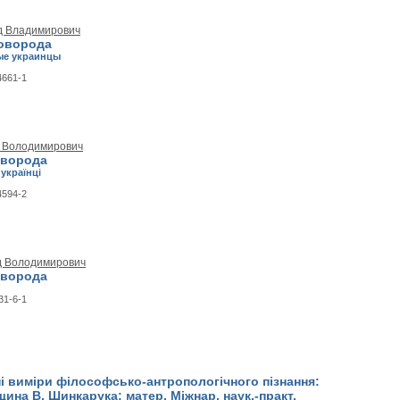
д Владимирович
оворода
ые украинцы
4661-1
д Володимирович
оворода
українці
4594-2
д Володимирович
оворода
31-6-1
і виміри філософсько-антропологічного пізнання:
ина В. Шинкарука: матер. Міжнар. наук.-практ.