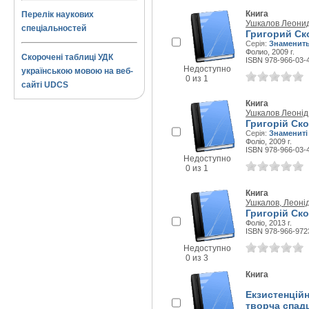
Книга
Перелік наукових
Ушкалов Леони
спеціальностей
Григорий Ск
Серія:
Знаменит
Фолио, 2009 г.
Скорочені таблиці УДК
ISBN 978-966-03-
Недоступно
українською мовою на веб-
0 из 1
сайті UDCS
Книга
Ушкалов Леоні
Григорій Ск
Серія:
Знамениті 
Фоліо, 2009 г.
ISBN 978-966-03-
Недоступно
0 из 1
Книга
Ушкалов, Леоні
Григорій Ск
Фоліо, 2013 г.
ISBN 978-966-972
Недоступно
0 из 3
Книга
Екзистенційн
творча спадщ