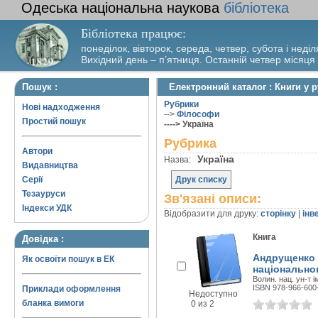
Одеська національна наукова
бібліотека
Бібліотека працює:
понеділок, вівторок, середа, четвер, субота і неділ
Вихідний день – п’ятниця. Останній четвер місяця
Пошук :
Електронний каталог : Книги у р
Рубрики
Нові надходження
-->
Філософи
Простий пошук
----> Україна
Рубрика
Автори
Україна
Назва:
Видавництва
Серії
Друк списку
Тезауруси
Зв'язані описи:
Індекси УДК
Відобразити для друку:
сторінку
|
інв
Книга
Довідка :
Андрущенко 
Як освоїти пошук в ЕК
національног
Волин. нац. ун-т ім
ISBN 978-966-600
Приклади оформлення
Недоступно
бланка вимоги
0 из 2