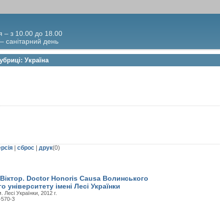
я – з 10.00 до 18.00
 – санітарний день
убриці: Україна
ерсія
|
сброс
|
друк
(
0
)
Віктор. Doctor Honoris Causa Волинського
о університету імені Лесі Українки
. Лесі Українки, 2012 г.
-570-3