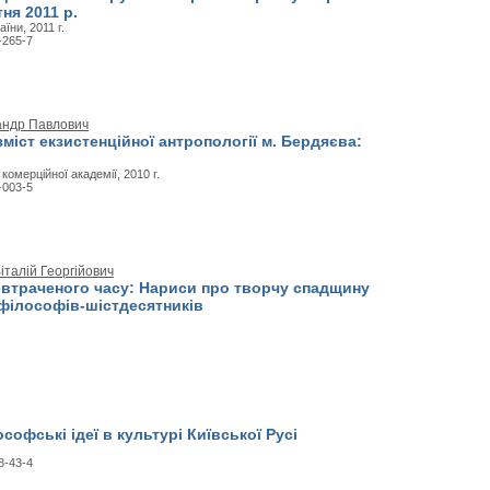
тня 2011 р.
їни, 2011 г.
-265-7
андр Павлович
міст екзистенційної антропології м. Бердяєва:
комерційної академії, 2010 г.
-003-5
італій Георгійович
евтраченого часу: Нариси про творчу спадщину
 філософів-шістдесятників
ософські ідеї в культурі Київської Русі
8-43-4