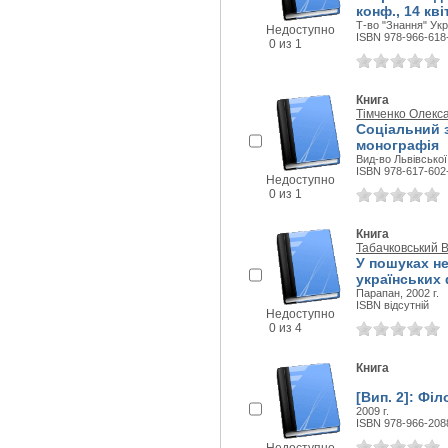
конф., 14 кві
Т-во "Знання" Укра
Недоступно
ISBN 978-966-618
0 из 1
Книга
Тімченко Олекс
Соціальний з
монографія
Вид-во Львівської 
ISBN 978-617-602
Недоступно
0 из 1
Книга
Табачковський В
У пошуках н
українських
Парапан, 2002 г.
ISBN відсутній
Недоступно
0 из 4
Книга
[Вип. 2]: Філ
2009 г.
ISBN 978-966-208