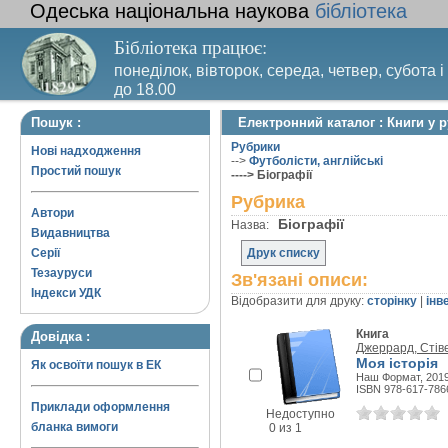
Одеська національна наукова
бібліотека
Бібліотека працює:
понеділок, вівторок, середа, четвер, субота і
до 18.00
Вихідний день – п’ятниця. Останній четвер м
Пошук :
Електронний каталог : Книги у р
санітарний день
Рубрики
Нові надходження
-->
Футболісти, англійські
Простий пошук
----> Біографії
Рубрика
Автори
Біографії
Назва:
Видавництва
Серії
Друк списку
Тезауруси
Зв'язані описи:
Індекси УДК
Відобразити для друку:
сторінку
|
інв
Книга
Довідка :
Джеррард, Стів
Моя історія
Як освоїти пошук в ЕК
Наш Формат, 2019
ISBN 978-617-786
Приклади оформлення
Недоступно
бланка вимоги
0 из 1