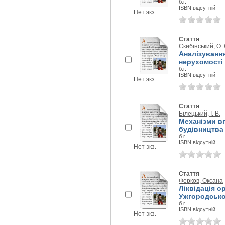
б.г.
ISBN відсутній
Нет экз.
Стаття
Скибінський, О. 
Аналізування
нерухомості
б.г.
ISBN відсутній
Нет экз.
Стаття
Білецький, І. В.
Механізми в
будівництва
б.г.
ISBN відсутній
Нет экз.
Стаття
Ферков, Оксана
Ліквідація ор
Ужгородськог
б.г.
ISBN відсутній
Нет экз.