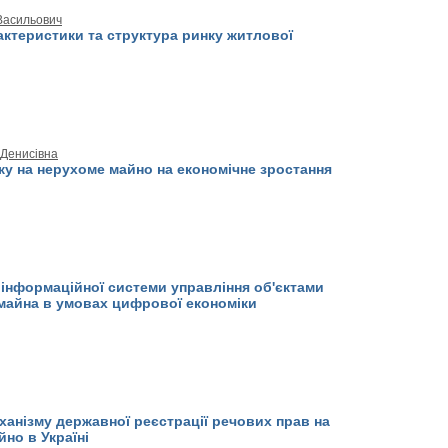
 Васильович
актеристики та структура ринку житлової
я Денисівна
ку на нерухоме майно на економічне зростання
інформаційної системи управління об'єктами
майна в умовах цифрової економіки
ханізму державної реєстрації речових прав на
но в Україні