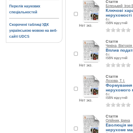
Стаття
Білецький, Ігор
Перелік наукових
Ключові хар
спеціальностей
нерухомості
б.г.
ISBN відсутній
Скорочені таблиці УДК
Нет экз.
українською мовою на веб-
сайті UDCS
Стаття
Чекіна, Вікторі
Вплив подат
б.г.
ISBN відсутній
Нет экз.
Стаття
Лозова, Т. І.
Формування 
нерухомого 
б.г.
ISBN відсутній
Нет экз.
Стаття
Олійник, Ірина
Еволюція ме
нерухоме май