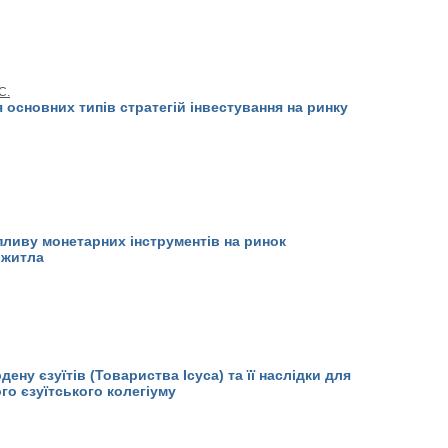
С.
 основних типів стратегій інвестування на ринку
пливу монетарних інструментів на ринок
 житла
дену єзуїтів (Товариства Ісуса) та її наслідки для
о єзуїтського колегіуму