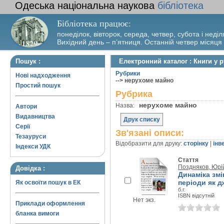
Одеська національна наукова
бібліотека
Бібліотека працює:
понеділок, вівторок, середа, четвер, субота і неділ
Вихідний день – п’ятниця. Останній четвер місяця
Пошук :
Електронний каталог : Книги у 
Рубрики
Нові надходження
--> нерухоме майно
Простий пошук
Рубрика
нерухоме майно
Назва:
Автори
Видавництва
Друк списку
Серії
Зв'язані описи:
Тезауруси
Відобразити для друку:
сторінку
|
інв
Індекси УДК
Стаття
Поздняков, Юрі
Довідка :
Динаміка змі
періоди як д
Як освоїти пошук в ЕК
б.г.
ISBN відсутній
Нет экз.
Приклади оформлення
бланка вимоги