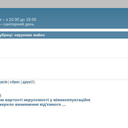
я – з 10.00 до 18.00
 – санітарний день
рубриці: нерухоме майно
ерсія
|
сброс
|
друк
(
0
)
й
ни вартості нерухомості у міжексплуатаційні
жерело виникнення від'ємного ...