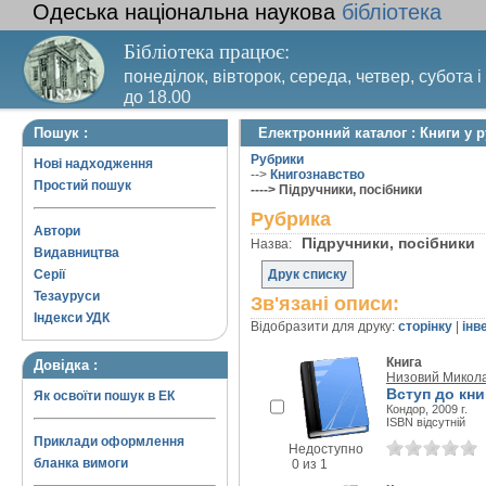
Одеська національна наукова
бібліотека
Бібліотека працює:
понеділок, вівторок, середа, четвер, субота і
до 18.00
Вихідний день – п’ятниця. Останній четвер м
Пошук :
Електронний каталог : Книги у 
санітарний день
Рубрики
Нові надходження
-->
Книгознавство
Простий пошук
----> Підручники, посібники
Рубрика
Автори
Підручники, посібники
Назва:
Видавництва
Серії
Друк списку
Тезауруси
Зв'язані описи:
Індекси УДК
Відобразити для друку:
сторінку
|
інв
Книга
Довідка :
Низовий Микола
Вступ до кни
Як освоїти пошук в ЕК
Кондор, 2009 г.
ISBN відсутній
Приклади оформлення
Недоступно
бланка вимоги
0 из 1