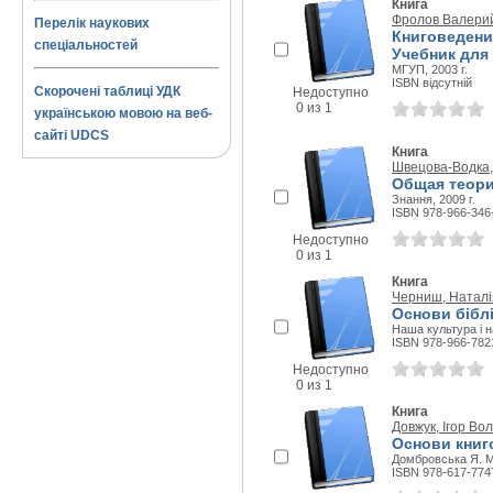
Книга
Фролов Валери
Перелік наукових
Книговедение
спеціальностей
Учебник для 
МГУП, 2003 г.
ISBN відсутній
Скорочені таблиці УДК
Недоступно
0 из 1
українською мовою на веб-
сайті UDCS
Книга
Швецова-Водка,
Общая теори
Знання, 2009 г.
ISBN 978-966-346
Недоступно
0 из 1
Книга
Черниш, Наталія
Основи бібліо
Наша культура і на
ISBN 978-966-782
Недоступно
0 из 1
Книга
Довжук, Ігор В
Основи книг
Домбровська Я. М.
ISBN 978-617-774