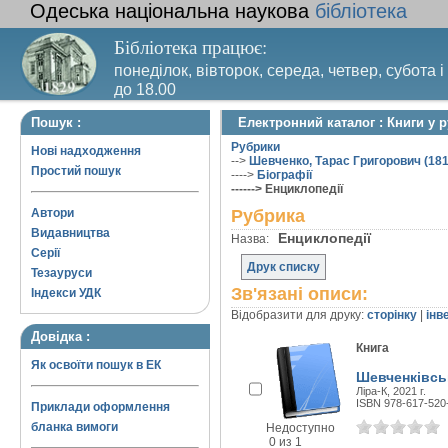
Одеська національна наукова
бібліотека
Бібліотека працює:
понеділок, вівторок, середа, четвер, субота і
до 18.00
Вихідний день – п’ятниця. Останній четвер м
Пошук :
Електронний каталог : Книги у 
санітарний день
Рубрики
Нові надходження
-->
Шевченко, Тарас Григорович (181
Простий пошук
---->
Біографії
------> Енциклопедії
Автори
Рубрика
Видавництва
Енциклопедії
Назва:
Серії
Друк списку
Тезауруси
Зв'язані описи:
Індекси УДК
Відобразити для друку:
сторінку
|
інв
Довідка :
Книга
Як освоїти пошук в ЕК
Шевченківськ
Ліра-К, 2021 г.
ISBN 978-617-520
Приклади оформлення
бланка вимоги
Недоступно
0 из 1