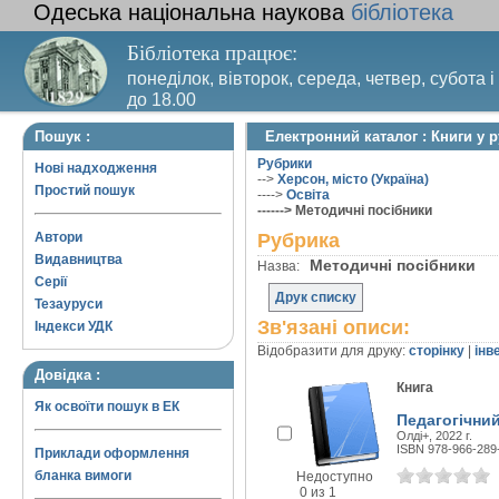
Одеська національна наукова
бібліотека
Бібліотека працює:
понеділок, вівторок, середа, четвер, субота і
до 18.00
Вихідний день – п’ятниця. Останній четвер м
Пошук :
Електронний каталог : Книги у 
санітарний день
Рубрики
Нові надходження
-->
Херсон, місто (Україна)
Простий пошук
---->
Освіта
------> Методичні посібники
Автори
Рубрика
Видавництва
Методичні посібники
Назва:
Серії
Друк списку
Тезауруси
Зв'язані описи:
Індекси УДК
Відобразити для друку:
сторінку
|
інв
Довідка :
Книга
Як освоїти пошук в ЕК
Педагогічний
Олді+, 2022 г.
ISBN 978-966-289
Приклади оформлення
бланка вимоги
Недоступно
0 из 1