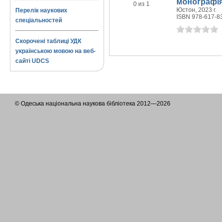
монографі
0 из 1
Юстон, 2023 г.
Перелік наукових
ISBN 978-617-8
спеціальностей
Скорочені таблиці УДК
українською мовою на веб-
сайті UDCS
© Одеська національна наукова бібліотека 2012—2026