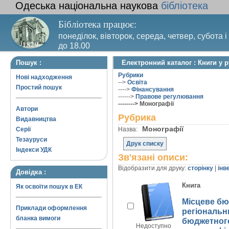
Одеська національна наукова
бібліотека
Бібліотека працює:
понеділок, вівторок, середа, четвер, субота і
до 18.00
Вихідний день – п’ятниця. Останній четвер м
Пошук :
Електронний каталог : Книги у 
санітарний день
Рубрики
Нові надходження
-->
Освіта
Простий пошук
---->
Фінансування
------>
Правове регулювання
--------> Монографії
Автори
Рубрика
Видавництва
Монографії
Серії
Назва:
Тезауруси
Друк списку
Індекси УДК
Зв'язані описи:
Відобразити для друку:
сторінку
|
інв
Довідка :
Книга
Як освоїти пошук в ЕК
Місцеве бю
Приклади оформлення
регіональн
бланка вимоги
бюджетного
Недоступно