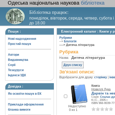
Одеська національна наукова
бібліотека
Бібліотека працює:
понеділок, вівторок, середа, четвер, субота і
до 18.00
Вихідний день – п’ятниця. Останній четвер м
Пошук :
Електронний каталог : Книги у р
санітарний день
Рубрики
Нові надходження
-->
Біологія
Простий пошук
----> Дитяча література
Рубрика
Автори
Дитяча література
Назва:
Видавництва
Серії
Друк списку
Тезауруси
Зв'язані описи:
Індекси УДК
Відобразити для друку:
сторінку
|
інв
Книга
Довідка :
Новеллі Лука
Дарвін та не
Як освоїти пошук в ЕК
Серія:
Спалах ду
К.І.С., 2005 г.
ISBN 966-8039-77
Приклади оформлення
Недоступно
бланка вимоги
0 из 1