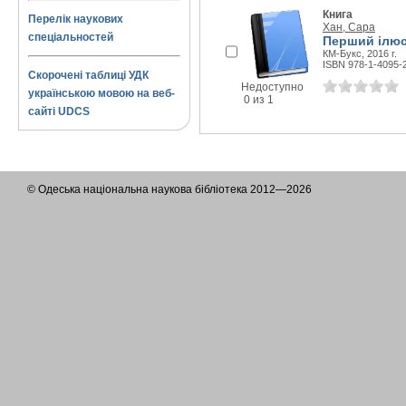
Книга
Перелік наукових
Хан, Сара
спеціальностей
Перший ілюс
КМ-Букс, 2016 г.
ISBN 978-1-4095-
Скорочені таблиці УДК
Недоступно
українською мовою на веб-
0 из 1
сайті UDCS
© Одеська національна наукова бібліотека 2012—2026