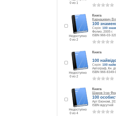
0 из 1
Книга
Карнацевич В
100 знамен
Серія:
100 зна
Фолио, 2005 г.
ISBN 966-03-32
Недоступно
0 из 2
Книга
100 найвід
Серія:
100 найв
Автограф, Кн. ді
ISBN 966-8349-
Недоступно
0 из 2
Книга
Шаров Ігор Фе
100 особист
Арт Економі, 201
ISBN відсутній
Недоступно
0 из 4