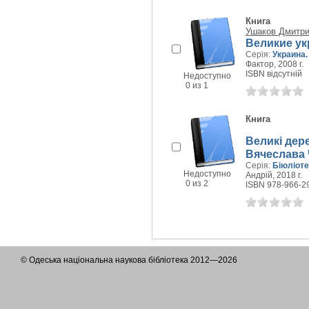
Книга
Ушаков Дмитри
Великие у
Серія:
Украина.
Фактор, 2008 г.
ISBN відсутній
Недоступно
0 из 1
Книга
Великі дере
Вячеслава
Серія:
Біюліоте
Недоступно
Андрій, 2018 г.
0 из 2
ISBN 978-966-2
© Одеська національна наукова бібліотека 2012—2026