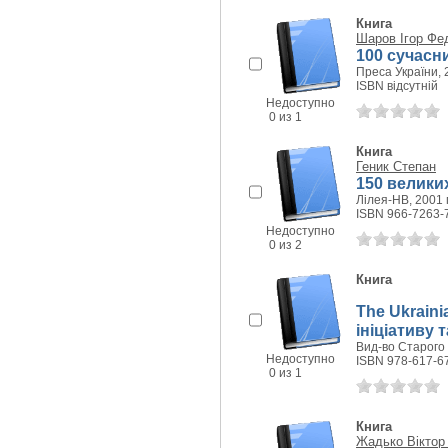
Книга
Шаров Ігор Фе
100 сучасн
Преса України, 2
ISBN відсутній
Недоступно
0 из 1
Книга
Геник Степан
150 велики
Лілея-НВ, 2001 г
ISBN 966-7263-
Недоступно
0 из 2
Книга
The Ukrainia
ініціативу 
Вид-во Старого 
Недоступно
ISBN 978-617-6
0 из 1
Книга
Жадько Віктор