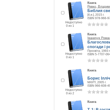
Книга
Ревко, Владим
Библия све
[б.и.], 2015 г.
ISBN 978-966-9
Недоступно
0 из 1
Книга
Іваничук Роман
Благослови
спогади і 
Просвіта, 1993 г
Недоступно
ISBN 5-7707-06
0 из 1
Книга
Борис Іллі
МАУП, 2005 г.
ISBN 966-608-4
Недоступно
0 из 2
Книга
Т. 1: В гос