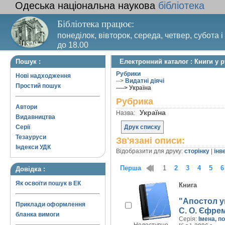
Одеська національна наукова
бібліотека
Бібліотека працює:
понеділок, вівторок, середа, четвер, субота і
до 18.00
Вихідний день – п’ятниця. Останній четвер м
Пошук :
Електронний каталог : Книги у р
санітарний день
Рубрики
Нові надходження
-->
Видатні діячі
Простий пошук
----> Україна
Рубрика
Автори
Україна
Назва:
Видавництва
Серії
Друк списку
Тезауруси
Зв'язані описи:
Індекси УДК
Відобразити для друку:
сторінку
|
інв
Перша
1
2
3
4
5
6
Довідка :
Як освоїти пошук в ЕК
Книга
"Апостол у
Приклади оформлення
С. О. Єфре
бланка вимоги
Серія:
Імена, п