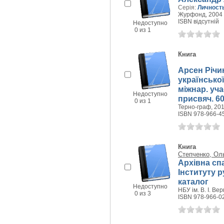
Серія:
Личность
Журфонд, 2004 г
ISBN відсутній
Недоступно
0 из 1
Книга
Арсен Річин
української
міжнар. уч
Недоступно
присвяч. 60-
0 из 1
Терно-граф, 2017
ISBN 978-966-4
Книга
Степченко, Ол
Архівна сп
Інституту р
каталог
Недоступно
НБУ ім. В. І. Вер
0 из 3
ISBN 978-966-0