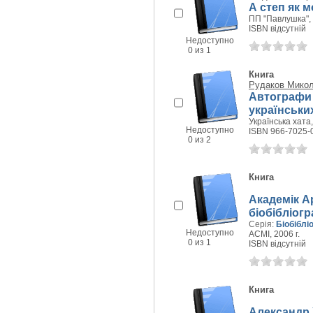
А степ як м
ПП "Павлушка", 
ISBN відсутній
Недоступно
0 из 1
Книга
Рудаков Микол
Автографи 
українських
Українська хата,
Недоступно
ISBN 966-7025-
0 из 2
Книга
Академік А
біобібліогр
Серія:
Біобіблі
Недоступно
АСМІ, 2006 г.
0 из 1
ISBN відсутній
Книга
Александр 