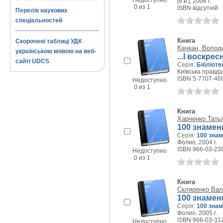
Недоступно
[б.в.], 2006 г.
0 из 1
ISBN відсутній
Перелік наукових
спеціальностей
Книга
Скорочені таблиці УДК
Качкан, Волод
українською мовою на веб-
...І воскре
сайті UDCS
Серія:
Бібліоте
Київська правда,
ISBN 5-7707-46
Недоступно
0 из 1
Книга
Харченко Тать
100 знаме
Серія:
100 зна
Фолио, 2004 г.
ISBN 966-03-23
Недоступно
0 из 1
Книга
Скляренко Вал
100 знаме
Серія:
100 зна
Фолио, 2005 г.
ISBN 966-03-31
Недоступно