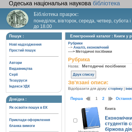
Одеська національна наукова
бібліотека
Бібліотека працює:
понеділок, вівторок, середа, четвер, субота і
до 18.00
Вихідний день – п’ятниця. Останній четвер м
Пошук :
Електронний каталог : Книги у 
санітарний день
Рубрики
Нові надходження
-->
Аналіз, економічний
Простий пошук
----> Методичні посібники
Рубрика
Автори
Методичні посібники
Назва:
Видавництва
Серії
Друк списку
Тезауруси
Зв'язані описи:
Індекси УДК
Відобразити для друку:
сторінку
|
інв
Перша
1
2
Остання
Довідка :
Як освоїти пошук в ЕК
Книга
Економічний
Приклади оформлення
студентів с
бланка вимоги
біржова дія