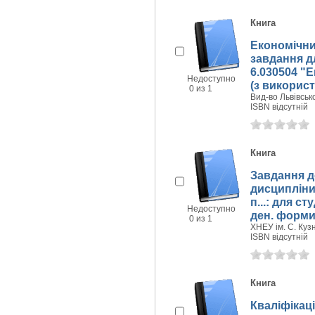
Книга
Економічний
завдання д
6.030504 "
Недоступно
(з використ
0 из 1
Вид-во Львівсько
ISBN відсутній
Книга
Завдання д
дисципліни
п...: для с
Недоступно
ден. форми
0 из 1
ХНЕУ ім. С. Кузн
ISBN відсутній
Книга
Кваліфікац