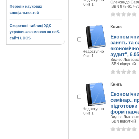
Недоступно
Олександр Савчу
0 из 1
Перелік наукових
ISBN 978-617-7
спеціальностей
Скорочені таблиці УДК
Книга
українською мовою на веб-
Економічний
сайті UDCS
занять та с
економічног
Недоступно
аудит", 6.05
0 из 1
Вид-во Львівсько
ISBN відсутній
Книга
Економічний
семінар., п
підготовки
Недоступно
форм навчан
0 из 1
Вид-во Львівсько
ISBN відсутній