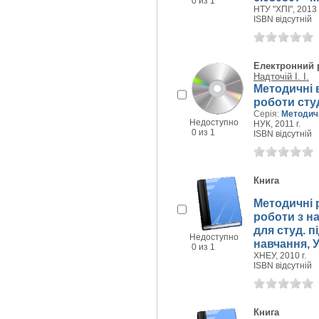
0 из 1
НТУ "ХПІ", 2013 
ISBN відсутній
Електронний 
Надточій І. І.
Методичні в
роботи студ
Серія:
Методичн
Недоступно
НУК, 2011 г.
0 из 1
ISBN відсутній
Книга
Методичні 
роботи з н
для студ. 
Недоступно
навчання, 
0 из 1
ХНЕУ, 2010 г.
ISBN відсутній
Книга