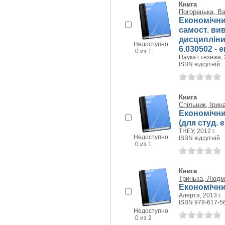
Книга
Погорецька, В
Економічний
самост. вив
дисципліни
Недоступно
6.030502 - 
0 из 1
Наука і техніка, 
ISBN відсутній
Книга
Спільник, Іри
Економічни
(для студ. е
ТНЕУ, 2012 г.
Недоступно
ISBN відсутній
0 из 1
Книга
Тринька, Людм
Економічний
Алерта, 2013 г.
ISBN 978-617-5
Недоступно
0 из 2