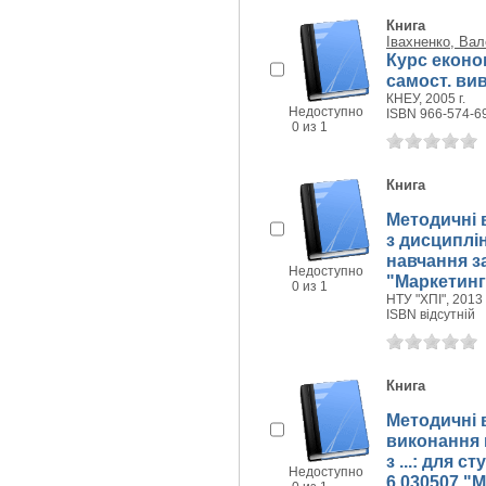
Книга
Івахненко, Ва
Курс економ
самост. ви
КНЕУ, 2005 г.
Недоступно
ISBN 966-574-6
0 из 1
Книга
Методичні 
з дисциплін
навчання з
Недоступно
"Маркетинг"
0 из 1
НТУ "ХПІ", 2013 
ISBN відсутній
Книга
Методичні 
виконання 
з ...: для 
Недоступно
6.030507 "М