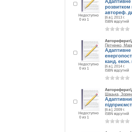
Адаптивне 
розвитком 
автореф. ди
Недоступно
[б.в.], 2013 г.
0 из 1
ISBN відсутній
Автореферат/
Петченко, Мар
Адаптивне
енергопост
канд. екон. 
Недоступно
[б.в.], 2014 г.
0 из 1
ISBN відсутній
Автореферат/
Шацька, Зорин
Адаптивний 
підприємств
[б.в.], 2009 г.
Недоступно
ISBN відсутній
0 из 1