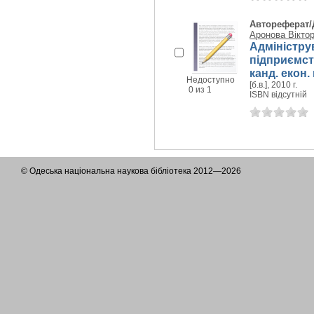
Автореферат/
Аронова Віктор
Адміністру
підприємств
канд. екон. 
Недоступно
[б.в.], 2010 г.
0 из 1
ISBN відсутній
© Одеська національна наукова бібліотека 2012—2026