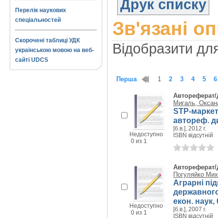
Друк списку
Перелік наукових
спеціальностей
Зв'язані о
Скорочені таблиці УДК
Відобразити дл
українською мовою на веб-
сайті UDCS
Перша
1
2
3
4
5
6
Автореферат/
Мигаль, Оксана
STP-маркет
автореф. ди
[б.в.], 2012 г.
Недоступно
ISBN відсутній
0 из 1
Автореферат/
Погуляйко Мих
Аграрні пі
державного 
екон. наук, 
Недоступно
[б.в.], 2007 г.
0 из 1
ISBN відсутній