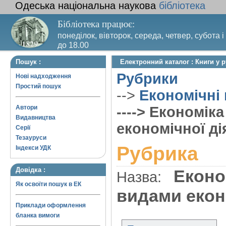
Одеська національна наукова
бібліотека
Бібліотека працює:
понеділок, вівторок, середа, четвер, субота і
до 18.00
Вихідний день – п’ятниця. Останній четвер м
Пошук :
Електронний каталог : Книги у 
санітарний день
Рубрики
Нові надходження
Простий пошук
-->
Економічні
Автори
----> Економік
Видавництва
економічної ді
Серії
Тезауруси
Рубрика
Індекси УДК
Довідка :
Еконо
Назва:
Як освоїти пошук в ЕК
видами екон
Приклади оформлення
бланка вимоги