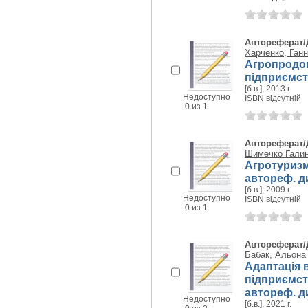
Автореферат/
Харченко, Ганн
Агропродов
підприємств
[б.в.], 2013 г.
Недоступно
ISBN відсутній
0 из 1
Автореферат/
Шимечко Галин
Агротуризм
автореф. дис
[б.в.], 2009 г.
Недоступно
ISBN відсутній
0 из 1
Автореферат/
Бабак, Альона
Адаптація 
підприємст
автореф. дис
Недоступно
[б.в.], 2021 г.