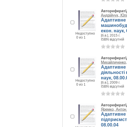
Автореферат/
Андрійчук, Юлі
Адаптивне 
машинобуді
екон. наук, 
Недоступно
[б.в.], 2015 г.
0 из 1
ISBN відсутній
Автореферат/
Михайличенко,
Адаптивне 
діяльності 
наук, 08.00.
Недоступно
[б.в.], 2009 г.
0 из 1
ISBN відсутній
Автореферат/
Яремко, Антон
Адаптивне 
підприємств
08.00.04