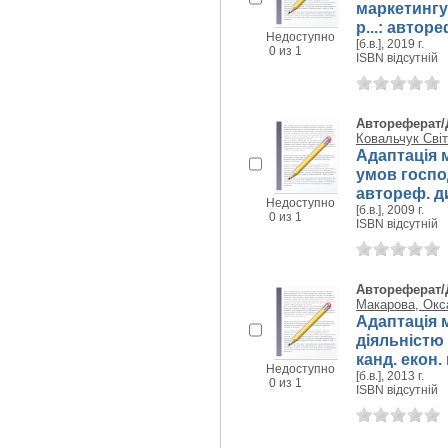
маркетингу
р...: авторе
Недоступно
[б.в.], 2019 г.
0 из 1
ISBN відсутній
Автореферат/
Ковальчук Сві
Адаптація 
умов госпо
автореф. дис
Недоступно
[б.в.], 2009 г.
0 из 1
ISBN відсутній
Автореферат/
Макарова, Окс
Адаптація 
діяльністю 
канд. екон. 
Недоступно
[б.в.], 2013 г.
0 из 1
ISBN відсутній