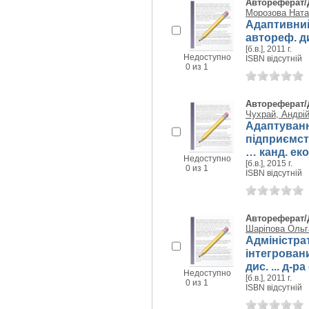
Автореферат/
Морозова Ната
Адаптивний
автореф. дис
[б.в.], 2011 г.
Недоступно
ISBN відсутній
0 из 1
Автореферат/
Чухрай, Андрій
Адаптуванн
підприємст
… канд. еко
Недоступно
[б.в.], 2015 г.
0 из 1
ISBN відсутній
Автореферат/
Шаріпова Ольг
Адміністра
інтегрован
дис. ... д-р
Недоступно
[б.в.], 2011 г.
0 из 1
ISBN відсутній