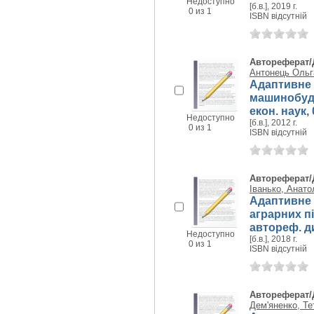
Недоступно
[б.в.], 2019 г.
0 из 1
ISBN відсутній
Автореферат/
Антонець Ольг
Адаптивне 
машинобудів
екон. наук, 
Недоступно
[б.в.], 2012 г.
0 из 1
ISBN відсутній
Автореферат/
Іванько, Анато
Адаптивне 
аграрних п
автореф. ди
Недоступно
[б.в.], 2018 г.
0 из 1
ISBN відсутній
Автореферат/
Дем'яненко, Те