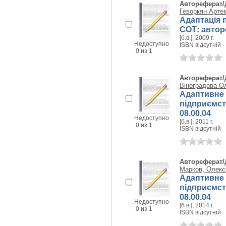
Автореферат/
Геворкян Арте
Адаптація 
СОТ: автореф
[б.в.], 2009 г.
Недоступно
ISBN відсутній
0 из 1
Автореферат/
Віноградова О
Адаптивне
підприємств
08.00.04
Недоступно
[б.в.], 2011 г.
0 из 1
ISBN відсутній
Автореферат/
Марков, Олекс
Адаптивне 
підприємств
08.00.04
Недоступно
[б.в.], 2014 г.
0 из 1
ISBN відсутній