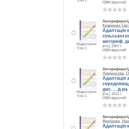
0 из 2
ISBN відсутній
Автореферат/
Кравченко Світ
Адаптація 
сільського
автореф. дис
Недоступно
[б.в.], 2007 г.
0 из 1
ISBN відсутній
Автореферат/
Ломоносова, О
Адаптація 
середовища
дис. ... д-р
Недоступно
[б.в.], 2021 г.
0 из 1
ISBN відсутній
Автореферат/
Федорова, Над
Адаптація 