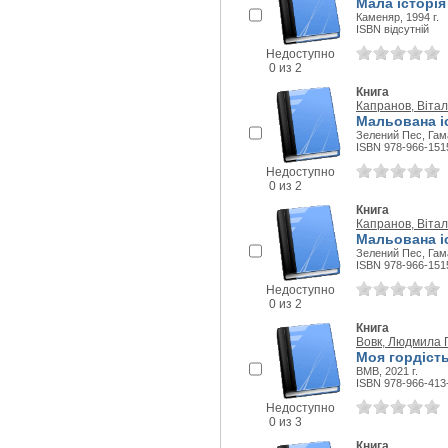
Мала історія
Каменяр, 1994 г.
ISBN відсутній
Недоступно
0 из 2
Книга
Капранов, Вітал
Мальована іс
Зелений Пес, Гама
ISBN 978-966-151
Недоступно
0 из 2
Книга
Капранов, Вітал
Мальована іс
Зелений Пес, Гама
ISBN 978-966-151
Недоступно
0 из 2
Книга
Вовк, Людмила 
Моя гордість
ВМВ, 2021 г.
ISBN 978-966-413
Недоступно
0 из 3
Книга