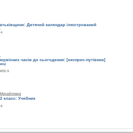
Батьківщини: Дитячий календар ілюстрований
.
-4
.
 первісних часів до сьогодення: [експрес-путівник]
авці
8655-9
 Михайловна
 2 класс: Учебник
-8