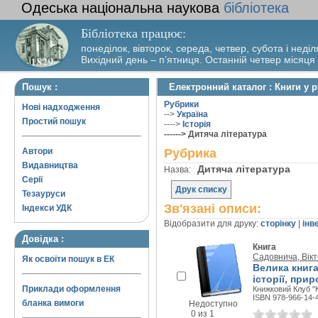
Одеська національна наукова
бібліотека
Бібліотека працює:
понеділок, вівторок, середа, четвер, субота і неділ
Вихідний день – п’ятниця. Останній четвер місяця
Пошук :
Електронний каталог : Книги у р
Рубрики
Нові надходження
-->
Україна
Простий пошук
---->
Історія
------> Дитяча література
Автори
Рубрика
Видавництва
Дитяча література
Назва:
Серії
Друк списку
Тезауруси
Зв'язані описи:
Індекси УДК
Відобразити для друку:
сторінку
|
інв
Довідка :
Книга
Садовнича, Вікт
Як освоїти пошук в ЕК
Велика книга
історії, при
Приклади оформлення
Книжковий Клуб "К
ISBN 978-966-14-
бланка вимоги
Недоступно
0 из 1