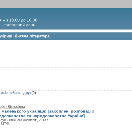
я – з 10.00 до 18.00
 – санітарний день
убриці: Дитяча література
ерсія
|
сброс
|
друк
(
0
)
орія Вікторівна
 маленького українця: [захоплені розповіді з
родознавства та народознавства України]
луб Сімейного Дозвілля", 2013 г.
4727-0