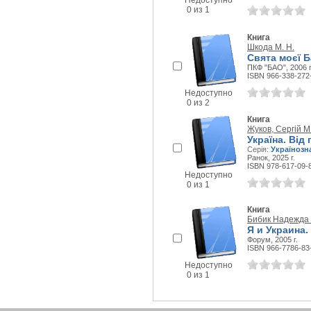
Недоступно
0 из 1
Книга
Шкода М. Н.
Свята моєї 
ПКФ "БАО", 2006 г
ISBN 966-338-272
Недоступно
0 из 2
Книга
Жуков, Сергій М
Україна. Від
Серія:
Українозн
Ранок, 2025 г.
ISBN 978-617-09-
Недоступно
0 из 1
Книга
Бибик Надежда
Я и Украина.
Форум, 2005 г.
ISBN 966-7786-83
Недоступно
0 из 1