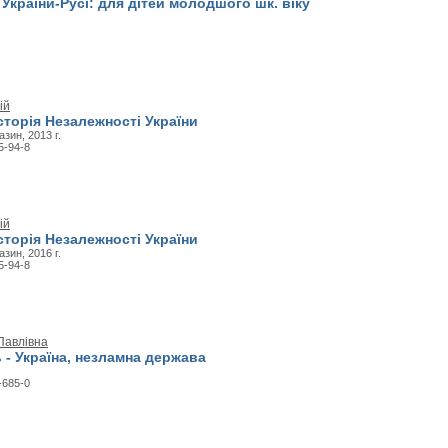
 України-Русі: для дітей молодшого шк. віку
ій
торія Незалежності України
зин, 2013 г.
5-94-8
ій
торія Незалежності України
зин, 2016 г.
5-94-8
Павлівна
 - Україна, незламна держава
-685-0