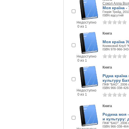
Сокол Алла Во
Моя країна - 
Глорія Трейд, 2010
ISBN відсутній
Недоступно
0 из 1
Книга
Моя країна Ук
Книжковий Клуб "К
ISBN 978-966-343
Недоступно
0 из 1
Книга
Рідна країна 
культуру Бат
ПКФ "БАО", 2006 г
ISBN 966-338-426
Недоступно
0 из 1
Книга
Родина моя 
и культуру: 
ПКФ "БАО", 2006 г
ISBN 966-338-464