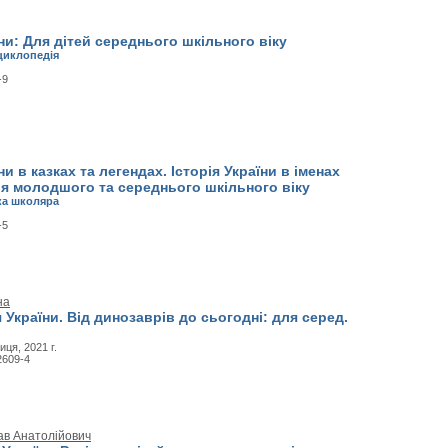
їни: Для дітей середнього шкільного віку
циклопедія
-9
ни в казках та легендах. Історія України в іменах
ля молодшого та середнього шкільного віку
ка школяра
-5
на
я України. Від динозаврів до сьогодні: для серед.
ця, 2021 г.
2609-4
ав Анатолійович