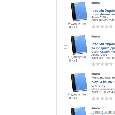
Книга
Історія Укра
Серія:
Дитяча ен
Фоліо, 2004 г.
ISBN 966-03-2645
Недоступно
0 из 1
Книга
Історія Украї
та подіях: Д
Серія:
Скарбнич
Аверс, 2001 г.
Недоступно
ISBN 966-7466-48
0 из 1
Книга
Ковалишена, Ін
Крута історі
шк. віку
Моя книжкова поли
ISBN 978-0-7334-
Недоступно
0 из 1
Книга
Цвєтков Вячесл