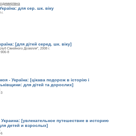
лодимирівна
Україна: для сер. шк. віку
 г.
раїна: [для дітей серед. шк. віку]
луб Сімейного Дозвілля", 2008 г.
-906-8
моя - Україна: [цікава подорож в історію і
ьківщини: для дітей та дорослих]
.
-3
- Украина: [увлекательное путешествие в историю
для детей и взрослых]
.
-6