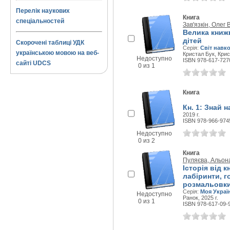
Перелік наукових
Книга
спеціальностей
Зав'язкін, Олег
Велика книжк
дітей
Скорочені таблиці УДК
Серія:
Світ навк
українською мовою на веб-
Кристал Бук, Крис
Недоступно
ISBN 978-617-727
сайті UDCS
0 из 1
Книга
Кн. 1: Знай 
2019 г.
ISBN 978-966-974
Недоступно
0 из 2
Книга
Пуляєва, Альон
Історія від 
лабіринти, г
розмальовки 
Серія:
Моя Украї
Недоступно
Ранок, 2025 г.
0 из 1
ISBN 978-617-09-