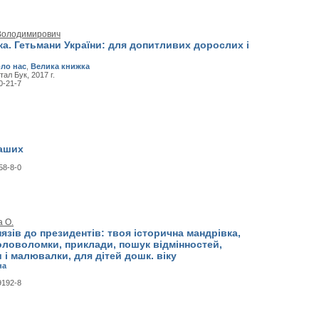
 Володимирович
а. Гетьмани України: для допитливих дорослих і
оло нас
,
Велика книжка
тал Бук, 2017 г.
0-21-7
наших
58-8-0
а О.
князів до президентів: твоя історична мандрівка,
оловоломки, приклади, пошук відмінностей,
і малювалки, для дітей дошк. віку
на
9192-8