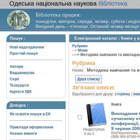
Одеська національна наукова
бібліотека
Бібліотека працює:
понеділок, вівторок, середа, четвер, субота і неділ
Вихідний день – п’ятниця. Останній четвер місяця
Пошук :
Електронний каталог : Книги у 
Рубрики
Нові надходження
-->
Мови
Простий пошук
----> Методика навчання та виклада
Рубрика
Автори
Методика навчання та
Назва:
Видавництва
Серії
Друк списку
Тезауруси
Зв'язані описи:
Індекси УДК
Відобразити для друку:
сторінку
|
інв
Книга
Довідка :
Викладання 
Як освоїти пошук в ЕК
сучасному ет
конференції,
Приклади оформлення
9 червня 2006
Недоступно
ЕкоПерспектива, 2
бланка вимоги
0 из 1
ISBN 966-87500-9