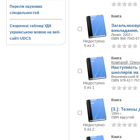
Перелік наукових
спеціальностей
Книга
Загальноєвро
Скорочені таблиці УДК
викладання,
українською мовою на веб-
Ленвіт, 2003 г.
сайті UDCS
ISBN 966-7043-67
Недоступно
0 из 3
Книга
Компаній, Олена
Наступність
школярів на 
Вишемирський В. С
ISBN 978-617-757
Недоступно
0 из 1
Книга
[3.]: Тезисы
1994 г.
ISBN відсутній
Недоступно
0 из 2
Книга