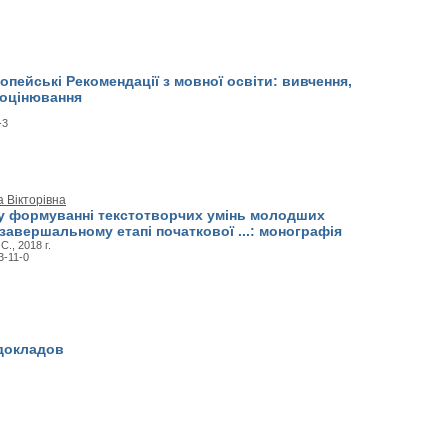
пейські Рекомендації з мовної освіти: вивчення,
 оцінювання
-3
 Вікторівна
 у формуванні текстотворчих умінь молодших
завершальному етапі початкової ...: монографія
., 2018 г.
3-11-0
 докладов