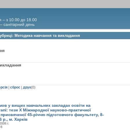
я – з 10.00 до 18.00
 – санітарний день
рубриці: Методика навчання та викладання
ння
 викладання
ерсія
|
сброс
|
друк
(
0
)
мов у вищих навчальних закладах освіти на
апі: тези X Міжнародної науково-практичної
 присвяченої 45-річчю підготовчого факультету, 8-
 р., м. Харків
006 г.
-8