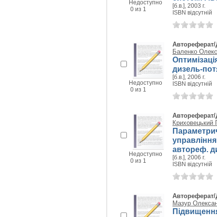
Недоступно
[б.в.], 2003 г.
0 из 1
ISBN відсутній
Автореферат/
Баленко Олекс
Оптимізаці
дизель-потяг
[б.в.], 2006 г.
Недоступно
ISBN відсутній
0 из 1
Автореферат/
Криховецький 
Параметрич
управління
автореф. дис
Недоступно
[б.в.], 2006 г.
0 из 1
ISBN відсутній
Автореферат/
Мазур Олекса
Підвищення