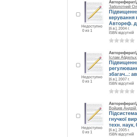
Автореферат/
Заболотний Ол
Підвищення
керування 
Автореф. дис
Недоступно
[б.в.], 2004 г.
0 из 1
ISBN відсутній
Автореферат/
Іслам Абдельх
Підвищення
регулюванн
збагач...: а
Недоступно
[б.в.], 2007 г.
0 из 1
ISBN відсутній
Автореферат/
Войцев Андрій
Підсистема
гнучкої вир
техн. наук, 
Недоступно
[б.в.], 2005 г.
0 из 1
ISBN відсутній