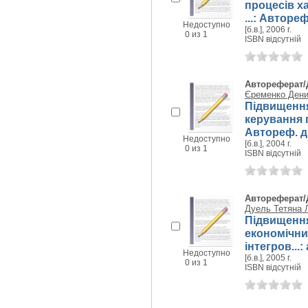
процесів х
...: Автореф
Недоступно
[б.в.], 2006 г.
0 из 1
ISBN відсутній
Автореферат/
Єременко Дени
Підвищення
керування п
Автореф. дис
Недоступно
[б.в.], 2004 г.
0 из 1
ISBN відсутній
Автореферат/
Дуель Тетяна 
Підвищення
економічни
інтегров...:
Недоступно
[б.в.], 2005 г.
0 из 1
ISBN відсутній