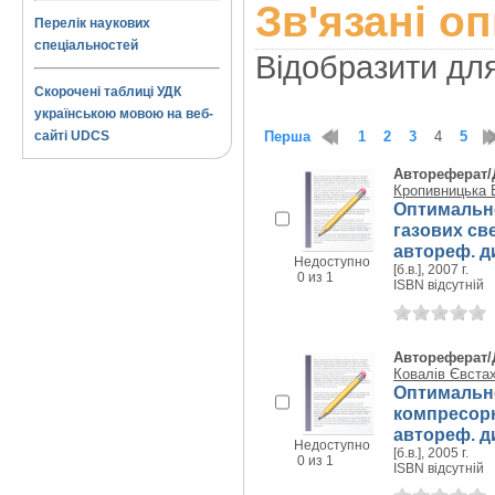
Зв'язані о
Перелік наукових
спеціальностей
Відобразити дл
Скорочені таблиці УДК
українською мовою на веб-
сайті UDCS
Перша
1
2
3
4
5
Автореферат/
Кропивницька В
Оптимальне
газових св
автореф. дис
Недоступно
[б.в.], 2007 г.
0 из 1
ISBN відсутній
Автореферат/
Ковалів Євста
Оптимальн
компресорн
автореф. дис
Недоступно
[б.в.], 2005 г.
0 из 1
ISBN відсутній