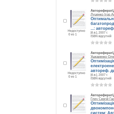
Автореферат/
Луценко Ігор А
Оптимальне
багатопрод
...: автореф
Недоступно
[б.в.], 2007 г.
0 из 1
ISBN відсутній
Автореферат/
Ушкаренко Оле
Оптимізаці
електроене
автореф. дис
Недоступно
[б.в.], 2007 г.
0 из 1
ISBN відсутній
Автореферат/
Глеч Сергій Га
Оптимізаці
двокомпон
систем: Авто