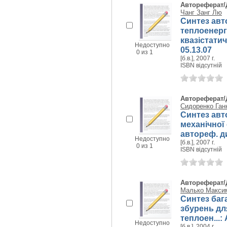
Автореферат/
Чанг Занг Лю
Синтез авт
теплоенерг
квазістатичн
Недоступно
05.13.07
0 из 1
[б.в.], 2007 г.
ISBN відсутній
Автореферат/
Сидоренко Ган
Синтез авт
механічної 
автореф. дис
Недоступно
[б.в.], 2007 г.
0 из 1
ISBN відсутній
Автореферат/
Малько Макси
Синтез баг
збурень дл
теплоен...: 
Недоступно
[б.в.], 2004 г.