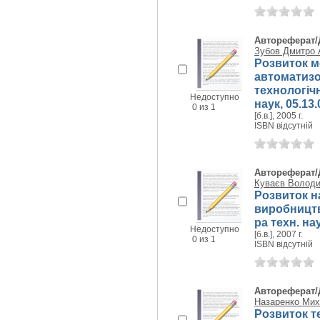
Автореферат/
Зубов Дмитро 
Розвиток м
автоматизо
технологічн
Недоступно
наук, 05.13.
0 из 1
[б.в.], 2005 г.
ISBN відсутній
Автореферат/
Куваєв Волод
Розвиток н
виробництва
ра техн. нау
Недоступно
[б.в.], 2007 г.
0 из 1
ISBN відсутній
Автореферат/
Назаренко Ми
Розвиток т