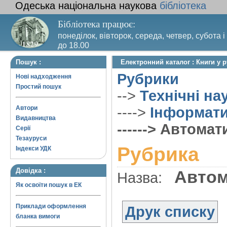
Одеська національна наукова
бібліотека
Бібліотека працює:
понеділок, вівторок, середа, четвер, субота і
до 18.00
Вихідний день – п’ятниця. Останній четвер м
Пошук :
Електронний каталог : Книги у 
санітарний день
Рубрики
Нові надходження
Простий пошук
-->
Технічні на
Автори
---->
Інформати
Видавництва
------> Автома
Серії
Тезауруси
Рубрика
Індекси УДК
Довідка :
Автом
Назва:
Як освоїти пошук в ЕК
Приклади оформлення
Друк списку
бланка вимоги