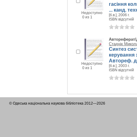
гасіння ко
... канд. тех
Недоступно
[б.в.], 2006 г.
0 из 1
ISBN відсутній
Автореферат/
Стаднік Микол
Синтез сис
керування 
Автореф. дис
Недоступно
[б.в.], 2003 г.
0 из 1
ISBN відсутній
© Одеська національна наукова бібліотека 2012—2026