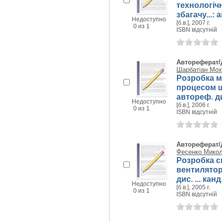
технологіч
збагачу...: 
Недоступно
[б.в.], 2007 г.
0 из 1
ISBN відсутній
Автореферат/
Шарбатіан Мо
Розробка м
процесом ш
автореф. дис
Недоступно
[б.в.], 2006 г.
0 из 1
ISBN відсутній
Автореферат/
Фесенко Микол
Розробка с
вентилятор
дис. ... кан
Недоступно
[б.в.], 2005 г.
0 из 1
ISBN відсутній