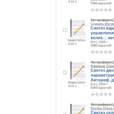
0 из 1
ISBN відсутній
Автореферат/
Суздаль Вікто
Синтез від
управління
велик...: ав
Недоступно
[б.в.], 2006 г.
0 из 1
ISBN відсутній
Автореферат/
Кардаков Олек
Синтез дво
параметрам
Автореф. дис
Недоступно
[б.в.], 2004 г.
0 из 1
ISBN відсутній
Автореферат/
Костюк Ольга 
Синтез сел