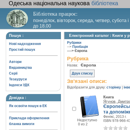
Одеська національна наукова
бібліотека
Бібліотека працює:
понеділок, вівторок, середа, четвер, субота і
до 18.00
Вихідний день – п’ятниця. Останній четвер м
Пошук :
Електронний каталог : Книги у 
санітарний день
Рубрики
Нові надходження
-->
Пробація
Простий пошук
----> Європа
Рубрика
Автори
Європа
Назва:
Видавництва
Серії
Друк списку
Тезауруси
Зв'язані описи:
Індекси УДК
Відобразити для друку:
сторінку
|
інв
Книга
Довідка :
Ягунов, Дмитр
Європейськ
Як освоїти пошук в ЕК
та допоміж
Фенікс, 2013 г.
Приклади оформлення
Недоступно
ISBN 978-966-4
бланка вимоги
0 из 2