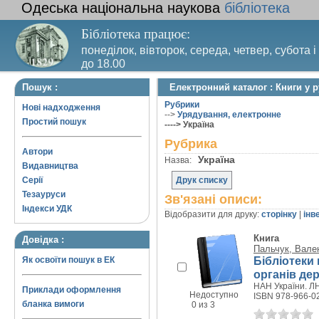
Одеська національна наукова
бібліотека
Бібліотека працює:
понеділок, вівторок, середа, четвер, субота і
до 18.00
Вихідний день – п’ятниця. Останній четвер м
Пошук :
Електронний каталог : Книги у р
санітарний день
Рубрики
Нові надходження
-->
Урядування, електронне
Простий пошук
----> Україна
Рубрика
Автори
Україна
Назва:
Видавництва
Серії
Друк списку
Тезауруси
Зв'язані описи:
Індекси УДК
Відобразити для друку:
сторінку
|
інв
Книга
Довідка :
Пальчук, Вале
Бібліотеки
Як освоїти пошук в ЕК
органів де
НАН України. ЛН
Приклади оформлення
Недоступно
ISBN 978-966-0
бланка вимоги
0 из 3