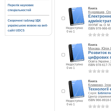
Перелік наукових
Книга
спеціальностей
Кудрявцев, Ол
Електронне
адміністра
Скорочені таблиці УДК
ХНУМГ ім. О. М. 
українською мовою на веб-
Недоступно
ISBN 978-966-6
сайті UDCS
0 из 1
Книга
Мохова, Юлія 
Розвиток е
цифрових 
Освіта України, 
Недоступно
ISBN 978-617-7
0 из 1
Книга
Клименко, Ілон
Технології
Серія:
Бібліот
Центр сприяння 
ISBN 966-8918-
Недоступно
0 из 1