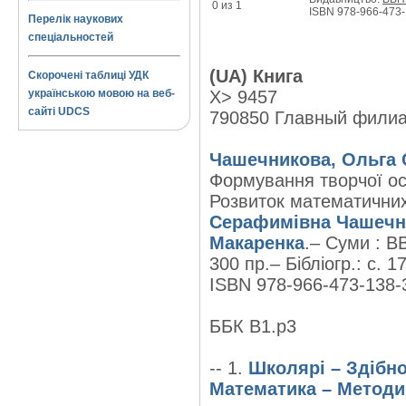
0 из 1
ISBN 978-966-473-
Перелік наукових
спеціальностей
(UA) Книга
Скорочені таблиці УДК
українською мовою на веб-
X> 9457
сайті UDCS
790850 Главный фили
Чашечникова, Ольга 
Формування творчої ос
Розвиток математичних 
Серафимівна Чашечн
Макаренка
.– Суми : В
300 пр.– Бібліогр.: с. 1
ISBN 978-966-473-138-3
ББК В1.р3
-- 1.
Школярі – Здібно
Математика – Методи