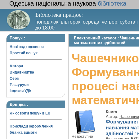
Одеська національна наукова
бібліотека
Бібліотека працює:
понеділок, вівторок, середа, четвер, субота і
до 18.00
Вихідний день – п’ятниця. Останній четвер м
Пошук :
Електронний каталог : Чашечни
санітарний день
математичних здібностей
Нові надходження
Простий пошук
Чашечнико
Автори
Формування
Видавництва
Серії
процесі на
Тезауруси
Індекси УДК
математич
Довідка :
Книга
Як освоїти пошук в ЕК
Автор:
Чашечник
Формування т
Приклади оформлення
навчання ма
бланка вимоги
здібностей : 
Недоступно
Видавництво:
ВВП 