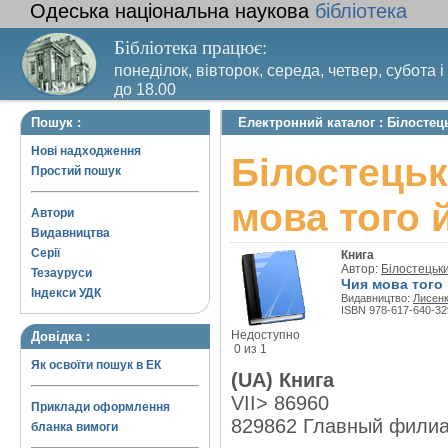
Одеська національна наукова
бібліотека
Бібліотека працює:
понеділок, вівторок, середа, четвер, субота і
до 18.00
Вихідний день – п’ятниця. Останній четвер м
Пошук :
Електронний каталог : Білосте
санітарний день
Нові надходження
Білостець
Простий пошук
мова того 
Автори
Видавництва
Серії
Книга
Автор:
Білостецьк
Тезауруси
Чия мова того 
Індекси УДК
Видавництво:
Лисенк
ISBN 978-617-640-32
Недоступно
Довідка :
0 из 1
Як освоїти пошук в ЕК
(UA) Книга
VII> 86960
Приклади оформлення
829862 Главный фили
бланка вимоги