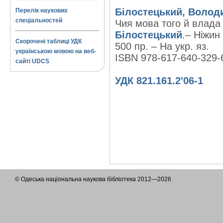
Білостецький, Волод
Перелік наукових
спеціальностей
Чия мова того й влада 
Білостецький
.– Ніжин 
Скорочені таблиці УДК
500 пр. – На укр. яз.
українською мовою на веб-
ISBN 978-617-640-329-
сайті UDCS
УДК 821.161.2'06-1
© Одеська національна наукова бібліотека 2012—2026