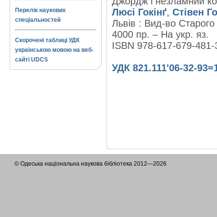
Джордж і незламний код 
Перелік наукових
Люсі Гокінґ
,
Стівен Го
спеціальностей
Львів : Вид-во Старого 
4000 пр. – На укр. яз.
Скорочені таблиці УДК
ISBN 978-617-679-481-
українською мовою на веб-
сайті UDCS
УДК 821.111'06-32-93=
© Одеська національна наукова бібліотека 2012—2026