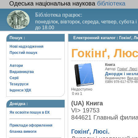
Одеська національна наукова
бібліотека
Бібліотека працює:
понеділок, вівторок, середа, четвер, субота і
до 18.00
Вихідний день – п’ятниця. Останній четвер м
Пошук :
Електронний каталог : Гокінґ, Л
санітарний день
Нові надходження
Гокінґ, Лю
Простий пошук
Книга
Автори
Автор:
Гокінґ, Люсі
Видавництва
Джордж і незл
Серії
Видавництво:
Вид-во
ISBN 978-617-679-48
Тезауруси
Недоступно
Індекси УДК
0 из 1
(UA) Книга
Довідка :
VI> 19753
Як освоїти пошук в ЕК
844621 Главный фили
Приклади оформлення
Гокінґ, Люсі.
бланка вимоги