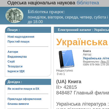
Одеська національна наукова
бібліотека
Бібліотека працює:
понеділок, вівторок, середа, четвер, субота і
до 18.00
Вихідний день – п’ятниця. Останній четвер м
Пошук :
Електронний каталог : Українсь
санітарний день
Нові надходження
Українська
Простий пошук
Книга
Автори
Автор:
Видавництва
Українська літ
Серії
Видавництво:
Ліра Л
ISBN 978-966-178-28
Тезауруси
Недоступно
Індекси УДК
0 из 1
(UA) Книга
Довідка :
II> 42815
Як освоїти пошук в ЕК
848487 Главный фили
Приклади оформлення
Українська література :
бланка вимоги