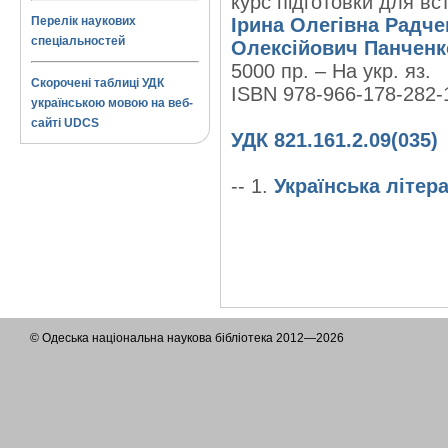
курс підготовки для вс
Перелік наукових
Ірина Олегівна Радче
спеціальностей
Олексійович Панченк
5000 пр. – На укр. яз.
Скорочені таблиці УДК
ISBN 978-966-178-282-
українською мовою на веб-
сайті UDCS
УДК 821.161.2.09(035)
-- 1.
Українська літер
© Одеська національна наукова бібліотека 2012—2026