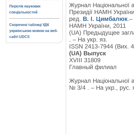
Журнал Національної ак
Перелік наукових
Президії НАМН України
спеціальностей
ред.
В. І. Цимбалюк
.–
НАМН України, 2011
Скорочені таблиці УДК
українською мовою на веб-
(UA) Предыдущее загла
сайті UDCS
. – На укр. яз.
ISSN 2413-7944 (Вих. 4 
(UA) Выпуск
XVIII 31809
Главный филиал
Журнал Національної ак
№ 3/4 . – На укр., рус. 