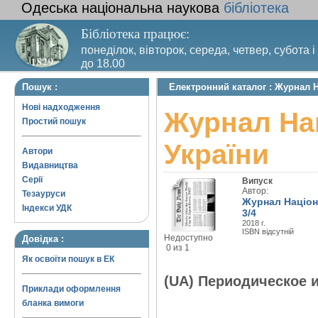
Одеська національна наукова
бібліотека
Бібліотека працює:
понеділок, вівторок, середа, четвер, субота і
до 18.00
Вихідний день – п’ятниця. Останній четвер м
Пошук :
Електронний каталог : Журнал Н
санітарний день
Нові надходження
Журнал Нац
Простий пошук
України
Автори
Видавництва
Серії
Випуск
Автор:
Тезауруси
Журнал Націона
Індекси УДК
3/4
2018 г.
ISBN відсутній
Недоступно
Довідка :
0 из 1
Як освоїти пошук в ЕК
(UA) Периодическое 
Приклади оформлення
бланка вимоги