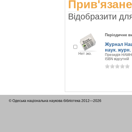
Прив'язане
Відобразити дл
Періодичне в
Журнал Нац
наук. журн
Нет экз.
Президія НАМН У
ISBN відсутній
© Одеська національна наукова бібліотека 2012—2026