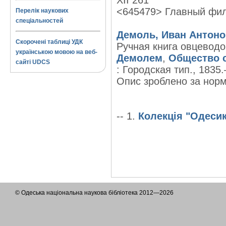
XII 261
<645479> Главный фи
Перелік наукових
спеціальностей
Демоль, Иван Антоно
Скорочені таблиці УДК
Ручная книга овцеводо
українською мовою на веб-
Демолем
,
Общество 
сайті UDCS
: Городская тип., 1835.– 
Опис зроблено за норма
-- 1.
Колекція "Одеси
© Одеська національна наукова бібліотека 2012—2026