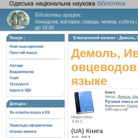
Одеська національна наукова
бібліотека
Бібліотека працює:
понеділок, вівторок, середа, четвер, субота і
до 18.00
Вихідний день – п’ятниця. Останній четвер м
Пошук :
Електронний каталог : Демоль,
санітарний день
Нові надходження
Демоль, Ив
Простий пошук
овцеводов
Автори
Видавництва
языке
Серії
Тезауруси
Індекси УДК
Книга
Автор:
Демоль, Ив
Ручная книга 
Довідка :
Видавництво:
Городс
ISBN відсутній
Як освоїти пошук в ЕК
Недоступно
0 из 1
Приклади оформлення
(UA) Книга
бланка вимоги