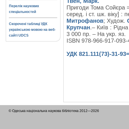
Твен, Марк.
Перелік наукових
Пригоди Тома Сойєра = 
спеціальностей
серед. і ст. шк. віку] : 
Митрофанов
; Худож.
Скорочені таблиці УДК
Крупчан
.– Київ : Рідна
українською мовою на веб-
3 000 пр. – На укр. яз.
сайті UDCS
ISBN 978-966-917-093-
УДК 821.111(73)-31-93
© Одеська національна наукова бібліотека 2012—2026