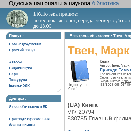
Одеська національна наукова
бібліотека
Бібліотека працює:
понеділок, вівторок, середа, четвер, субота і
до 18.00
Вихідний день – п’ятниця. Останній четвер м
Пошук :
Електронний каталог : Твен, Ма
санітарний день
Нові надходження
Твен, Марк
Простий пошук
Книга
Автори
Автор:
Твен, Марк
Видавництва
Пригоди Тома 
Серії
The adventures of T
Серія:
Класна класи
Тезауруси
Видавництво:
Рідна 
Недоступно
ISBN 978-966-917-09
Індекси УДК
0 из 1
Довідка :
(UA) Книга
Як освоїти пошук в ЕК
VI> 20794
830785 Главный фили
Приклади оформлення
бланка вимоги