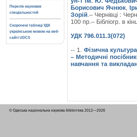
ун-т ім. Ю. Федькови
Перелік наукових
Борисович Ячнюк
,
Ір
спеціальностей
Зорій
.– Чернівці : Черн
100 пр.– Бібліогр. в кінц
Скорочені таблиці УДК
українською мовою на веб-
УДК 796.011.3(072)
сайті UDCS
-- 1.
Фізична культура
– Методичні посібник
навчання та викладан
© Одеська національна наукова бібліотека 2012—2026