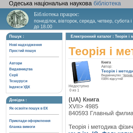
Одеська національна наукова
бібліотека
Бібліотека працює:
понеділок, вівторок, середа, четвер, субота і
до 18.00
Вихідний день – п’ятниця. Останній четвер м
Пошук :
Електронний каталог : Теорія і
санітарний день
Нові надходження
Теорія і м
Простий пошук
Книга
Автори
Автор:
Видавництва
Теорія і методи
Серії
Видавництво:
Чернів.
ISBN відсутній
Тезауруси
Недоступно
Індекси УДК
0 из 1
(UA) Книга
Довідка :
XVII> 4985
Як освоїти пошук в ЕК
840593 Главный фили
Приклади оформлення
Теорія і методика фізич
бланка вимоги