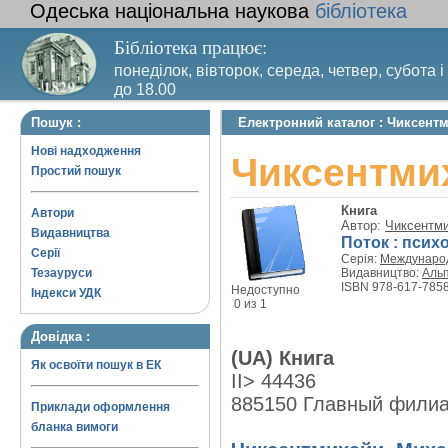
Одеська національна наукова
бібліотека
Бібліотека працює:
понеділок, вівторок, середа, четвер, субота і
до 18.00
Вихідний день – п’ятниця. Останній четвер м
Пошук :
Електронний каталог : Чиксентм
санітарний день
Нові надходження
Чиксентмих
Простий пошук
Книга
Автори
Автор:
Чиксентми
Видавництва
Поток : пси
Серії
Серія:
Междунаро
Тезауруси
Видавництво:
Альп
ISBN 978-617-7858
Недоступно
Індекси УДК
0 из 1
Довідка :
(UA) Книга
Як освоїти пошук в ЕК
II> 44436
885150 Главный фили
Приклади оформлення
бланка вимоги