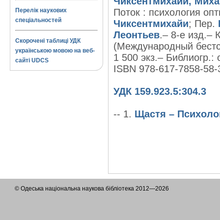
Чиксентмихайи, Миха
Перелік наукових
Поток : психология опт
спеціальностей
Чиксентмихайи
; Пер.
Леонтьев
.– 8-е изд.– 
Скорочені таблиці УДК
(Международный бестс
українською мовою на веб-
1 500 экз.– Библиогр.: с
сайті UDCS
ISBN 978-617-7858-58-
УДК 159.923.5:304.3
-- 1.
Щастя – Психоло
© Одеська національна наукова бібліотека 2012—2026