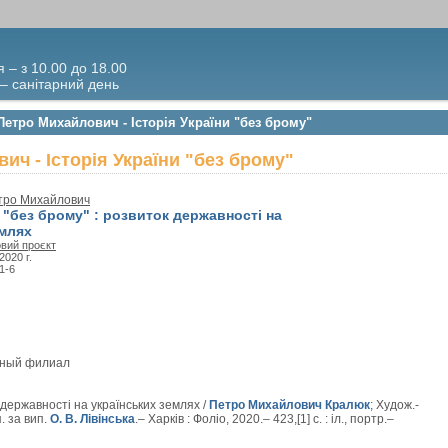
я – з 10.00 до 18.00
 – санітарний день
Петро Михайлович - Історія України "без брому"
ич - Історія України "без брому"
тро Михайлович
и "без брому" : розвиток державності на
емлях
вий проєкт
 2020 г.
1-6
вный филиал
к державності на українських землях /
Петро Михайлович Кралюк
; Худож.-
п. за вип.
О. В. Лівінська
.– Харків : Фоліо, 2020.– 423,[1] с. : іл., портр.–