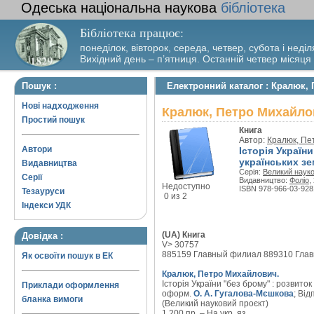
Одеська національна наукова
бібліотека
Бібліотека працює:
понеділок, вівторок, середа, четвер, субота і неділ
Вихідний день – п’ятниця. Останній четвер місяця
Пошук :
Електронний каталог : Кралюк, 
Нові надходження
Кралюк, Петро Михайлов
Простий пошук
Книга
Автор:
Кралюк, Пе
Автори
Історія Україн
українських з
Видавництва
Серія:
Великий науко
Серії
Видавництво:
Фоліо
,
Недоступно
ISBN 978-966-03-928
Тезауруси
0 из 2
Індекси УДК
(UA) Книга
Довідка :
V> 30757
885159 Главный филиал 889310 Гла
Як освоїти пошук в ЕК
Кралюк, Петро Михайлович.
Історія України "без брому" : розвито
Приклади оформлення
оформ.
О. А. Гугалова-Мєшкова
; Від
бланка вимоги
(Великий науковий проєкт)
1 200 пр. – На укр. яз.