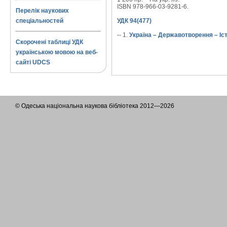
ISBN 978-966-03-9281-6.
Перелік наукових
спеціальностей
УДК 94(477)
-- 1.
Україна – Державотворення – Іс
Скорочені таблиці УДК
українською мовою на веб-
сайті UDCS
© Одеська національна наукова бібліотека 2012—2026