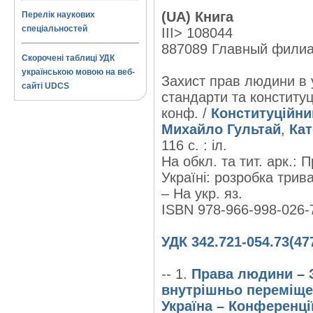
(UA) Книга
Перелік наукових
спеціальностей
III> 108044
887089 Главный фили
Скорочені таблиці УДК
українською мовою на веб-
Захист прав людини в 
сайті UDCS
стандарти та конституц
конф. /
Конституційни
Михайло Гультай
,
Кат
116 с. : іл.
На обкл. та тит. арк.:
Україні: розробка трива
– На укр. яз.
ISBN 978-966-998-026-
УДК 342.721-054.73(47
-- 1.
Права людини – З
внутрішньо переміщен
Україна – Конференці