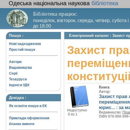
Одеська національна наукова
бібліотека
Бібліотека працює:
понеділок, вівторок, середа, четвер, субота і
до 18.00
Вихідний день – п’ятниця. Останній четвер м
Пошук :
Електронний каталог : Захист п
санітарний день
Нові надходження
Захист пра
Простий пошук
переміщенн
Автори
Видавництва
конституці
Серії
Тезауруси
Індекси УДК
Книга
Автор:
Захист прав
Довідка :
переміщення:
Як освоїти пошук в ЕК
юрис... : за 
Недоступно
Видавництво:
Пра
0 из 1
ISBN 978-966-998-
Приклади оформлення
бланка вимоги