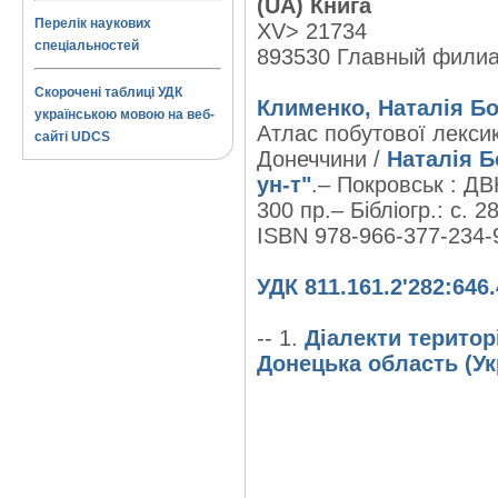
(UA) Книга
Перелік наукових
XV> 21734
спеціальностей
893530 Главный фили
Скорочені таблиці УДК
Клименко, Наталія Бо
українською мовою на веб-
Атлас побутової лексик
сайті UDCS
Донеччини /
Наталія Б
ун-т"
.– Покровськ : ДВ
300 пр.– Бібліогр.: с. 28
ISBN 978-966-377-234-
УДК 811.161.2'282:646.
-- 1.
Діалекти територі
Донецька область (Ук