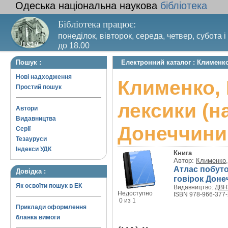
Одеська національна наукова
бібліотека
Бібліотека працює:
понеділок, вівторок, середа, четвер, субота і
до 18.00
Вихідний день – п’ятниця. Останній четвер м
Пошук :
Електронний каталог : Клименко
санітарний день
Нові надходження
Клименко, 
Простий пошук
лексики (н
Автори
Видавництва
Донеччини
Серії
Тезауруси
Індекси УДК
Книга
Автор:
Клименко,
Атлас побуто
Довідка :
говірок Доне
Як освоїти пошук в ЕК
Видавництво:
ДВН
Недоступно
ISBN 978-966-377-
0 из 1
Приклади оформлення
бланка вимоги