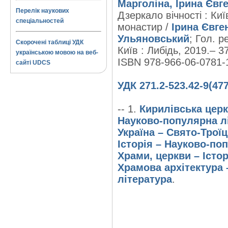
Марголіна, Ірина Євге
Перелік наукових
Дзеркало вічності : Ки
спеціальностей
монастир /
Ірина Євге
Ульяновський
; Гол. р
Скорочені таблиці УДК
Київ : Либідь, 2019.– 379
українською мовою на веб-
ISBN 978-966-06-0781-
сайті UDCS
УДК 271.2-523.42-9(477
-- 1.
Кирилівська церкв
Науково-популярна л
Україна – Свято-Трої
Історія – Науково-по
Храми, церкви – Істо
Храмова архітектура 
література
.