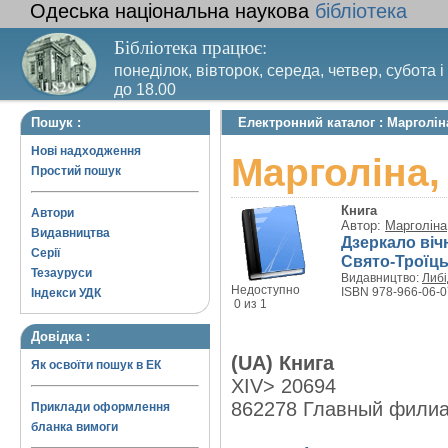
Одеська національна наукова
бібліотека
Бібліотека працює:
понеділок, вівторок, середа, четвер, субота і
до 18.00
Вихідний день – п’ятниця. Останній четвер м
Пошук :
Електронний каталог : Марголіна
санітарний день
Нові надходження
Марголіна,
Простий пошук
Книга
Автори
Автор:
Марголіна
Видавництва
Дзеркало віч
Серії
Свято-Троїц
Тезауруси
Видавництво:
Либі
Недоступно
ISBN 978-966-06-0
Індекси УДК
0 из 1
Довідка :
(UA) Книга
Як освоїти пошук в ЕК
XIV> 20694
862278 Главный фили
Приклади оформлення
бланка вимоги