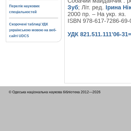
Собачий майданчик : ро
Перелік наукових
Зуб
; Літ. ред.
Ірина Ні
спеціальностей
2000 пр. – На укр. яз.
ISBN 978-617-7286-69-
Скорочені таблиці УДК
українською мовою на веб-
УДК 821.511.111'06-31
сайті UDCS
© Одеська національна наукова бібліотека 2012—2026