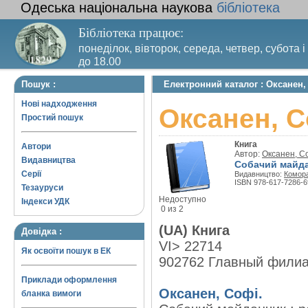
Одеська національна наукова
бібліотека
Бібліотека працює:
понеділок, вівторок, середа, четвер, субота і
до 18.00
Вихідний день – п’ятниця. Останній четвер м
Пошук :
Електронний каталог : Оксанен
санітарний день
Нові надходження
Оксанен, С
Простий пошук
Книга
Автори
Автор:
Оксанен, С
Видавництва
Собачий майда
Серії
Видавництво:
Комор
ISBN 978-617-7286-6
Тезауруси
Недоступно
Індекси УДК
0 из 2
(UA) Книга
Довідка :
VI> 22714
Як освоїти пошук в ЕК
902762 Главный фили
Приклади оформлення
Оксанен, Софі.
бланка вимоги