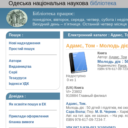
Одеська національна наукова
бібліотека
Бібліотека працює:
понеділок, вівторок, середа, четвер, субота і неділ
Вихідний день – п’ятниця. Останній четвер місяця
Пошук :
Електронний каталог : Адамс, Т
Нові надходження
Адамс, Том - Молодь ді
Простий пошук
Книга
Автор:
Адамс, Том
Автори
Молодь діє : 50
Видавництво:
Ранок
,
Видавництва
ISBN 978-617-09-723
Серії
Недоступно
Тезауруси
0 из 1
Індекси УДК
(UA) Книга
VI> 23802
910884 Главный филиал
Довідка :
Адамс, Том.
Як освоїти пошук в ЕК
Молодь діє : 50 дітей і підлітків, які ск
Сара Волш
; Пер.
М. В. Черник
.– Харкі
Авт. на тит. арк. не зазнач. – На укр. яз
Приклади оформлення
ISBN 978-617-09-7234-7.
бланка вимоги
УДК 087.5:929-053.2(100)(092)