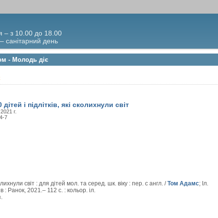
я – з 10.00 до 18.00
 – санітарний день
ом - Молодь діє
є
 дітей і підлітків, які сколихнули світ
 2021 г.
4-7
олихнули світ : для дітей мол. та серед. шк. віку : пер. с англ. /
Том Адамс
; Іл.
в : Ранок, 2021.– 112 с. : кольор. іл.
.