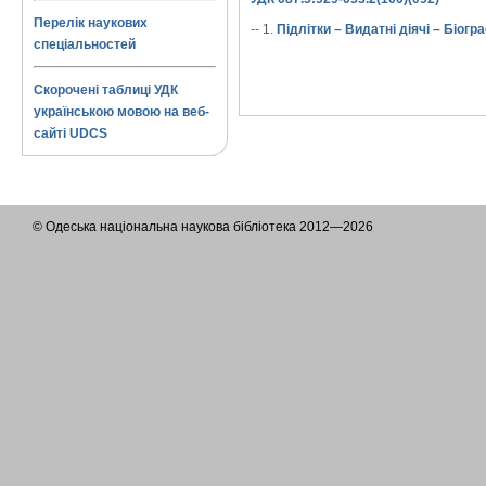
Перелік наукових
-- 1.
Підлітки – Видатні діячі – Біогра
спеціальностей
Скорочені таблиці УДК
українською мовою на веб-
сайті UDCS
© Одеська національна наукова бібліотека 2012—2026