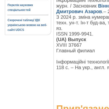
Інформаційні технології
журн. / Засновник
Вінн
Перелік наукових
спеціальностей
Дмитрович Азаров
.– 
З 2024 р. зміна нумера
Скорочені таблиці УДК
техн. ун-т. Ін-т буд-ва
українською мовою на веб-
яз.
сайті UDCS
ISSN 1999-9941.
(UA) Выпуск
XVIII 37667
Главный филиал
Інформаційні технологі
118 с. – На укр., англ. 
Прив'язане