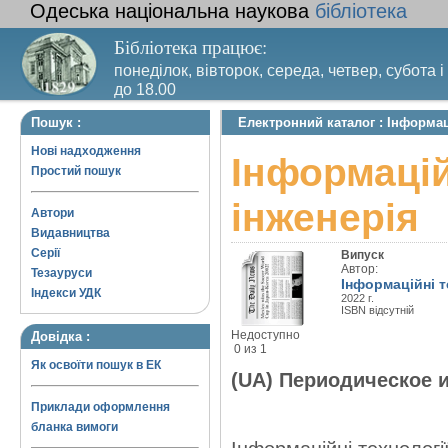
Одеська національна наукова
бібліотека
Бібліотека працює:
понеділок, вівторок, середа, четвер, субота і
до 18.00
Вихідний день – п’ятниця. Останній четвер м
Пошук :
Електронний каталог : Інформац
санітарний день
Нові надходження
Інформацій
Простий пошук
інженерія
Автори
Видавництва
Серії
Випуск
Автор:
Тезауруси
Інформаційні т
Індекси УДК
2022 г.
ISBN відсутній
Недоступно
Довідка :
0 из 1
Як освоїти пошук в ЕК
(UA) Периодическое 
Приклади оформлення
бланка вимоги