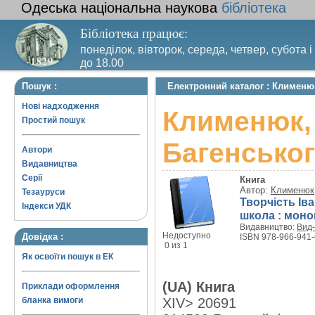
Одеська національна наукова
бібліотека
Бібліотека працює:
понеділок, вівторок, середа, четвер, субота і
до 18.00
Вихідний день – п’ятниця. Останній четвер м
Пошук :
Електронний каталог : Клименюк
санітарний день
Нові надходження
Клименюк, 
Простий пошук
Багенськог
Автори
Видавництва
Серії
Книга
Автор:
Клименюк,
Тезауруси
Творчість Ів
Індекси УДК
школа : моно
Видавництво:
Вид-
Недоступно
Довідка :
ISBN 978-966-941-
0 из 1
Як освоїти пошук в ЕК
(UA) Книга
Приклади оформлення
бланка вимоги
XIV> 20691