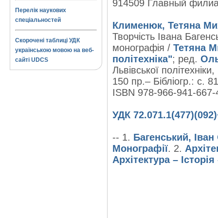
914509 Главный фили
Перелік наукових
спеціальностей
Клименюк, Тетяна Ми
Творчість Івана Багенсь
Скорочені таблиці УДК
монографія /
Тетяна М
українською мовою на веб-
політехніка"
; ред.
Оль
сайті UDCS
Львівської політехніки, 
150 пр.– Бібліогр.: с. 8
ISBN 978-966-941-667-
УДК 72.071.1(477)(092)
-- 1.
Багенський, Іван
Монографії
. 2.
Архіте
Архітектура – Історія