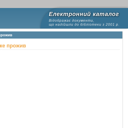
Електронний каталог
Відображає документи,
що надійшли до бібліотеки з 2001 р.
 прожив
яке прожив