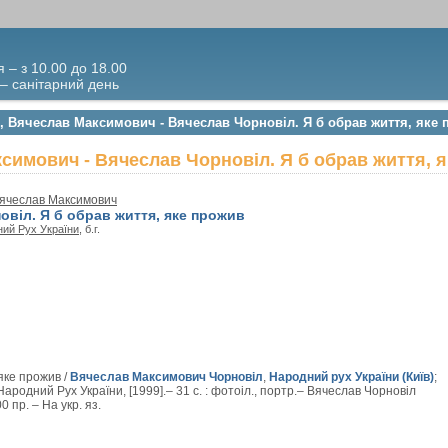
я – з 10.00 до 18.00
 – санітарний день
л, Вячеслав Максимович - Вячеслав Чорновіл. Я б обрав життя, яке
симович - Вячеслав Чорновіл. Я б обрав життя, 
Вячеслав Максимович
овіл. Я б обрав життя, яке прожив
ий Рух України
, б.г.
яке прожив /
Вячеслав Максимович Чорновіл
,
Народний рух України (Київ)
;
: Народний Рух України, [1999].– 31 с. : фотоіл., портр.– Вячеслав Чорновіл
 пр. – На укр. яз.