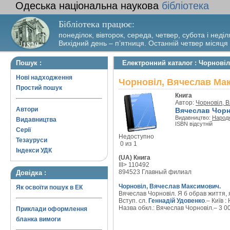
Одеська національна наукова
бібліотека
Бібліотека працює:
понеділок, вівторок, середа, четвер, субота і неділ
Вихідний день – п’ятниця. Останній четвер місяця
Пошук :
Електронний каталог : Чорнові
Нові надходження
Чорновіл, Вячеслав Мак
Простий пошук
Книга
Автор:
Чорновіл, 
Автори
Вячеслав Чорн
Видавництво:
Народн
Видавництва
ISBN відсутній
Серії
Недоступно
Тезауруси
0 из 1
Індекси УДК
(UA) Книга
III> 110492
894523 Главный филиал
Довідка :
Чорновіл, Вячеслав Максимович.
Як освоїти пошук в ЕК
Вячеслав Чорновіл. Я б обрав життя, 
Вступ. сл.
Геннадій Удовенко
.– Київ 
Назва обкл.: Вячеслав Чорновіл.– 3 000
Приклади оформлення
бланка вимоги