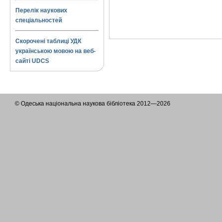
Перелік наукових
спеціальностей
Скорочені таблиці УДК
українською мовою на веб-
сайті UDCS
© Одеська національна наукова бібліотека 2012—2026