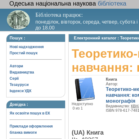
Одеська національна наукова
бібліотека
Бібліотека працює:
понеділок, вівторок, середа, четвер, субота і
до 18.00
Вихідний день – п’ятниця. Останній четвер м
Пошук :
Електронний каталог : Теоретик
санітарний день
Нові надходження
Теоретико-
Простий пошук
навчання: 
Автори
Видавництва
Серії
Книга
Автор:
Тезауруси
Теоретико-ме
Індекси УДК
навчання: ко
монографія
Недоступно
Довідка :
Видавництво:
КВНЗ
0 из 1
ISBN 978-617-7481
Як освоїти пошук в ЕК
Приклади оформлення
(UA) Книга
бланка вимоги