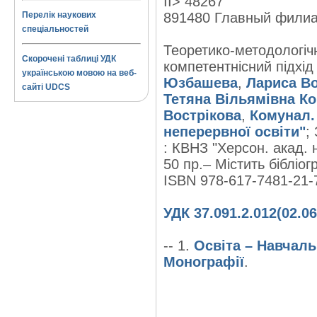
II> 48267
Перелік наукових
891480 Главный фили
спеціальностей
Теоретико-методологічн
Скорочені таблиці УДК
компетентнісний підхід
українською мовою на веб-
Юзбашева
,
Лариса В
сайті UDCS
Тетяна Вільямівна К
Вострікова
,
Комунал. 
неперервної освіти"
;
: КВНЗ "Херсон. акад. н
50 пр.– Містить бібліог
ISBN 978-617-7481-21-
УДК 37.091.2.012(02.06
-- 1.
Освіта – Навчаль
Монографії
.