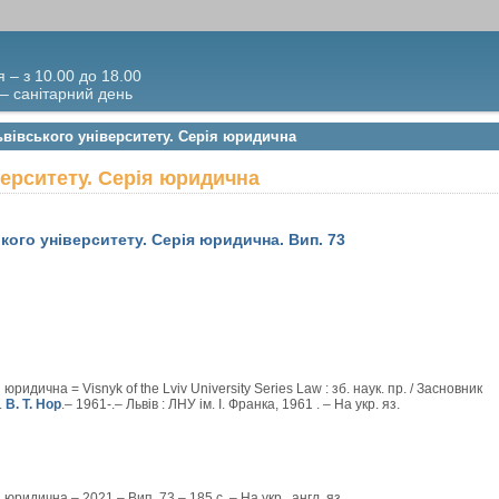
я – з 10.00 до 18.00
 – санітарний день
ьвівського університету. Серія юридична
верситету. Серія юридична
кого університету. Серія юридична. Вип. 73
юридична = Visnyk of the Lviv University Series Law : зб. наук. пр. / Засновник
.
В. Т. Нор
.– 1961-.– Львів : ЛНУ ім. І. Франка, 1961 . – На укр. яз.
 юридична.– 2021.– Вип. 73.– 185 с. – На укр., англ. яз.