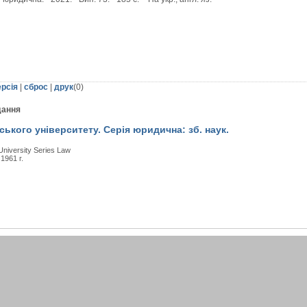
ерсія
|
сброс
|
друк
(
0
)
дання
ського університету. Серія юридична: зб. наук.
 University Series Law
 1961 г.