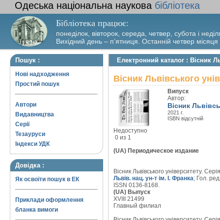
Одеська національна наукова
бібліотека
Бібліотека працює:
понеділок, вівторок, середа, четвер, субота і неділ
Вихідний день – п’ятниця. Останній четвер місяця
Пошук :
Електронний каталог : Вісник Л
Нові надходження
Вісник Львівського уні
Простий пошук
Випуск
Автор:
Автори
Вісник Львівсь
2021 г.
Видавництва
ISBN відсутній
Серії
Недоступно
Тезауруси
0 из 1
Індекси УДК
(UA) Периодическое издание
Довідка :
Вісник Львівського університету. Серія 
Львів. нац. ун-т ім. І. Франка
; Гол. ред
Як освоїти пошук в ЕК
ISSN 0136-8168.
(UA) Выпуск
XVIII 21499
Приклади оформлення
Главный филиал
бланка вимоги
Вісник Львівського університету. Серія