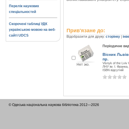
Перелік наукових
спеціальностей
Скорочені таблиці УДК
українською мовою на веб-
Прив'язане до:
сайті UDCS
Відобразити для друку:
сторінку
|
інв
Періодичне ви
Вісник Львів
пр.
Visnyk of the Lviv
Нет экз.
ЛНУ ім. І. Франка,
ISBN відсутній
© Одеська національна наукова бібліотека 2012—2026