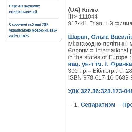
Перелік наукових
(UA) Книга
спеціальностей
III> 111044
917441 Главный фили
Скорочені таблиці УДК
українською мовою на веб-
Шаран, Ольга Василі
сайті UDCS
Міжнародно-політичні 
Європи = International 
in the states of Europe
нац. ун-т ім. І. Франка
300 пр.– Бібліогр.: с. 2
ISBN 978-617-10-0689-
УДК 327.36:323.173-048
-- 1.
Сепаратизм – Про