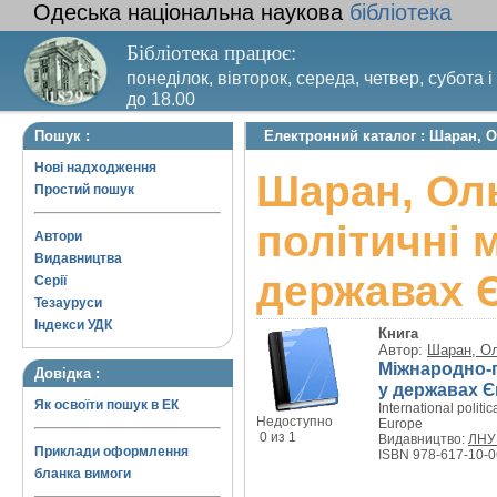
Одеська національна наукова
бібліотека
Бібліотека працює:
понеділок, вівторок, середа, четвер, субота і
до 18.00
Вихідний день – п’ятниця. Останній четвер м
Пошук :
Електронний каталог : Шаран, О
санітарний день
Нові надходження
Шаран, Оль
Простий пошук
політичні 
Автори
Видавництва
державах 
Серії
Тезауруси
Індекси УДК
Книга
Автор:
Шаран, Ол
Міжнародно-п
Довідка :
у державах Є
Як освоїти пошук в ЕК
International politi
Недоступно
Europe
0 из 1
Видавництво:
ЛНУ 
Приклади оформлення
ISBN 978-617-10-0
бланка вимоги