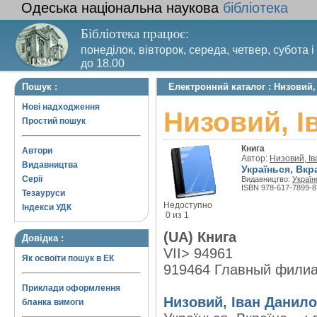
Одеська національна наукова
бібліотека
Бібліотека працює:
понеділок, вівторок, середа, четвер, субота і
до 18.00
Вихідний день – п’ятниця. Останній четвер м
Пошук :
Електронний каталог : Низовий, 
санітарний день
Нові надходження
Низовий, І
Простий пошук
Книга
Автори
Автор:
Низовий, І
Видавництва
Українься, Вкраї
Серії
Видавництво:
Україн
ISBN 978-617-7899-8
Тезауруси
Недоступно
Індекси УДК
0 из 1
(UA) Книга
Довідка :
VII> 94961
Як освоїти пошук в ЕК
919464 Главный фили
Приклади оформлення
Низовий, Іван Данило
бланка вимоги