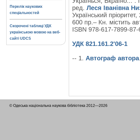
Українься, Вкраїно... : 
Перелік наукових
ред.
Леся Іванівна Ни
спеціальностей
Український пріоритет, 2
600 пр.– Кн. містить ав
Скорочені таблиці УДК
ISBN 978-617-7899-87-
українською мовою на веб-
сайті UDCS
УДК 821.161.2'06-1
-- 1.
Автограф автора
© Одеська національна наукова бібліотека 2012—2026