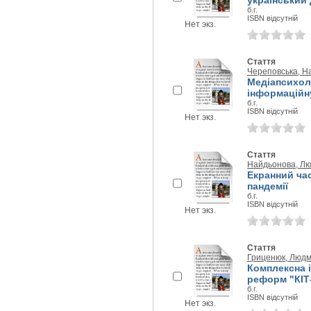
український 
б.г.
ISBN відсутній
Нет экз.
Стаття
Череповська, На
Медіапсихоло
інформаційн
б.г.
ISBN відсутній
Нет экз.
Стаття
Найдьонова, Лю
Екранний час
пандемії
б.г.
ISBN відсутній
Нет экз.
Стаття
Гриценюк, Людм
Комплексна і
реформ "КІТ-
б.г.
ISBN відсутній
Нет экз.