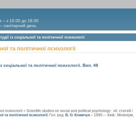
я – з 10.00 до 18.00
 – санітарний день
удії із соціальної та політичної психологii
ьної та політичної психологii
із соціальної та політичної психологii. Вип. 48
ї психологii = Scientific studios on social and political psychology : зб. статей /
ої та політичної психології
; Гол. ред.
В. О. Климчук
.– 1995-.– Київ : Міленіум,