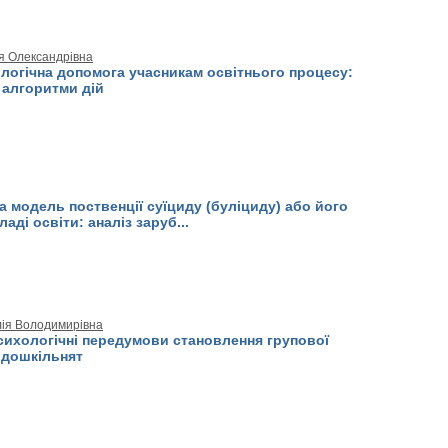
ія Олександрівна
логічна допомога учасникам освітнього процесу:
 алгоритми дій
а модель поственції суїциду (буліциду) або його
аді освіти: аналіз заруб...
ія Володимирівна
сихологічні передумови становлення групової
 дошкільнят