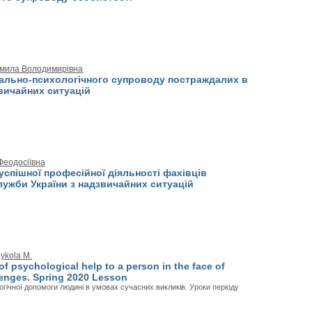
дмила Володимирівна
ально-психологічного супроводу постраждалих в
вичайних ситуацій
 Феодосіївна
спішної професійної діяльності фахівців
лужби України з надзвичайних ситуацій
ykola M.
f psychological help to a person in the face of
enges. Spring 2020 Lesson
гічної допомоги людині в умовах сучасних викликів. Уроки періоду