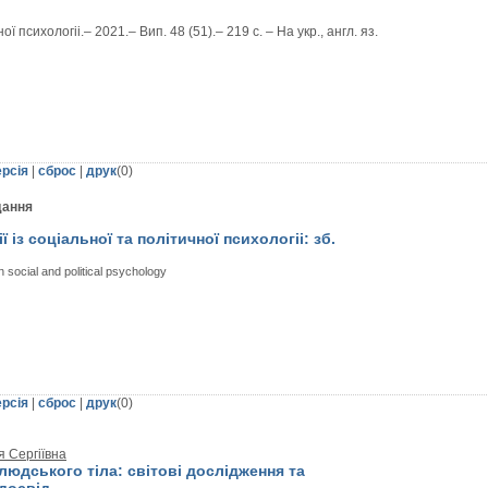
ої психологii.– 2021.– Вип. 48 (51).– 219 с. – На укр., англ. яз.
ерсія
|
сброс
|
друк
(
0
)
дання
ї із соціальної та політичної психологii: зб.
on social and political psychology
ерсія
|
сброс
|
друк
(
0
)
я Сергіївна
 людського тіла: світові дослідження та