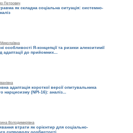
ло Петрович
равма як складна соціальна ситуація: системно-
наліз
 Миколаївна
і особливості Я-концепції та ризики алекситимії
од адаптації до прийомних...
Іванівна
вна адаптація короткої версії опитувальника
о нарцисизму (NPI-16): аналіз...
рина Володимирівна
вання втрати як орієнтир для соціально-
ого супроводу особистості