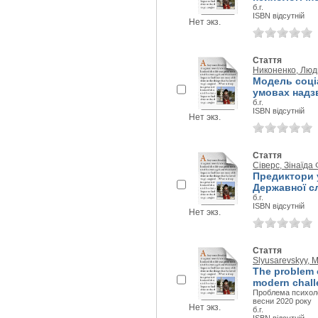
б.г.
ISBN відсутній
Нет экз.
Стаття
Никоненко, Лю
Модель соці
умовах надз
б.г.
ISBN відсутній
Нет экз.
Стаття
Сіверс, Зінаїда
Предиктори у
Державної с
б.г.
ISBN відсутній
Нет экз.
Стаття
Slyusarevskyy, M
The problem o
modern chall
Проблема психоло
весни 2020 року
Нет экз.
б.г.