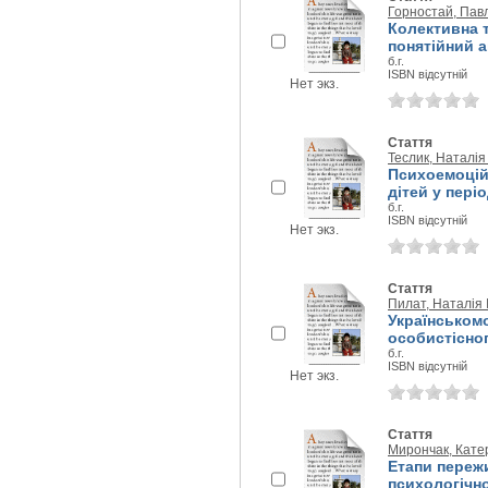
Горностай, Пав
Колективна т
понятійний а
б.г.
ISBN відсутній
Нет экз.
Стаття
Теслик, Наталія
Психоемоційн
дітей у пері
б.г.
ISBN відсутній
Нет экз.
Стаття
Пилат, Наталія 
Українськомо
особистісног
б.г.
ISBN відсутній
Нет экз.
Стаття
Мирончак, Кате
Етапи пережи
психологічн