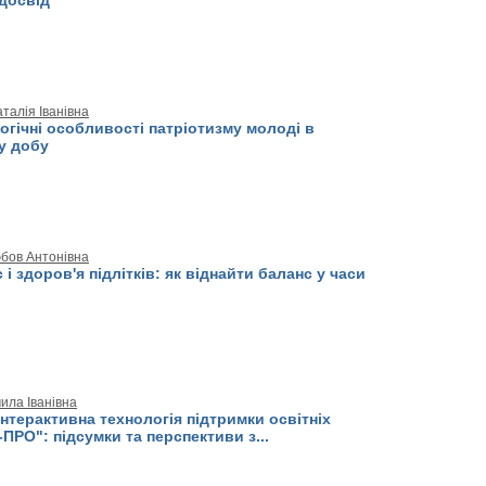
досвід
талія Іванівна
гічні особливості патріотизму молоді в
у добу
бов Антонівна
 і здоров'я підлітків: як віднайти баланс у часи
ила Іванівна
нтерактивна технологія підтримки освітніх
ПРО": підсумки та перспективи з...