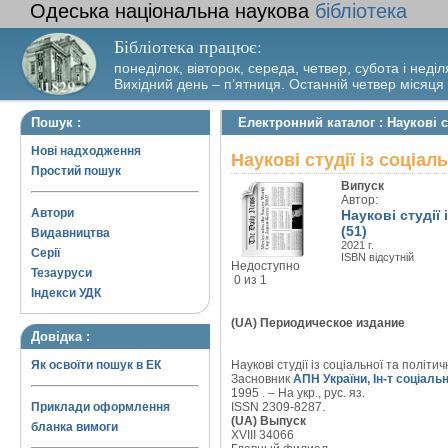
Одеська національна наукова
бібліотека
Бібліотека працює:
понеділок, вівторок, середа, четвер, субота і неділ
Вихідний день – п’ятниця. Останній четвер місяця
Пошук :
Електронний каталог : Наукові ст
Нові надходження
Наукові студії із соціал
Простий пошук
Випуск
Автор:
Автори
Наукові студії 
(51)
Видавництва
2021 г.
Серії
ISBN відсутній
Недоступно
Тезауруси
0 из 1
Індекси УДК
(UA) Периодическое издание
Довідка :
Як освоїти пошук в ЕК
Наукові студії із соціальної та політично
Засновник
АПН України, Ін-т соціальн
1995 . – На укр., рус. яз.
Приклади оформлення
ISSN 2309-8287.
(UA) Выпуск
бланка вимоги
XVIII 34066