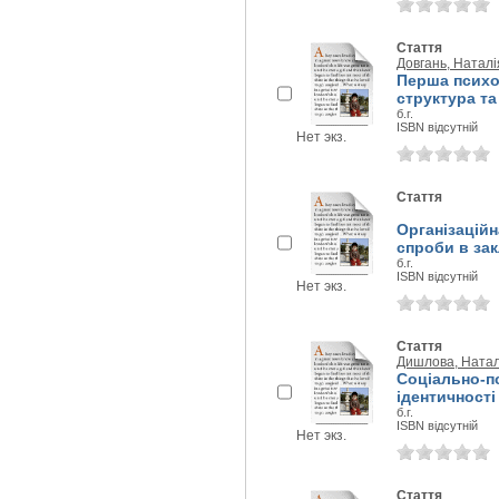
Стаття
Довгань, Натал
Перша психо
структура та
б.г.
ISBN відсутній
Нет экз.
Стаття
Організаційн
спроби в закл
б.г.
ISBN відсутній
Нет экз.
Стаття
Дишлова, Натал
Соціально-п
ідентичності
б.г.
ISBN відсутній
Нет экз.
Стаття