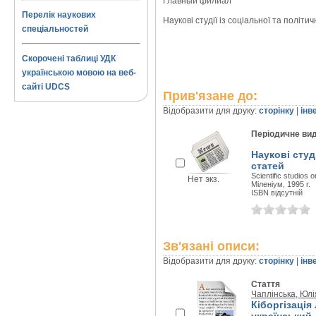
Главный филиал
Перелік наукових
Наукові студії із соціальної та політичн
спеціальностей
Скорочені таблиці УДК
українською мовою на веб-
сайті UDCS
Прив'язане до:
Відобразити для друку:
сторінку
|
інв
Періодичне ви
Наукові студі
статей
Scientific studios 
Нет экз.
Міленіум, 1995 г.
ISBN відсутній
Зв'язані описи:
Відобразити для друку:
сторінку
|
інв
Стаття
Чаплінська, Юлі
Кіборгізація