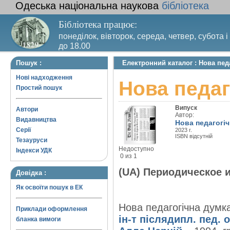
Одеська національна наукова
бібліотека
Бібліотека працює:
понеділок, вівторок, середа, четвер, субота і
до 18.00
Вихідний день – п’ятниця. Останній четвер м
Пошук :
Електронний каталог : Нова пед
санітарний день
Нові надходження
Нова педаг
Простий пошук
Випуск
Автори
Автор:
Видавництва
Нова педагогіч
Серії
2023 г.
ISBN відсутній
Тезауруси
Недоступно
Індекси УДК
0 из 1
(UA) Периодическое 
Довідка :
Як освоїти пошук в ЕК
Нова педагогічна думка
Приклади оформлення
ін-т післядипл. пед. 
бланка вимоги