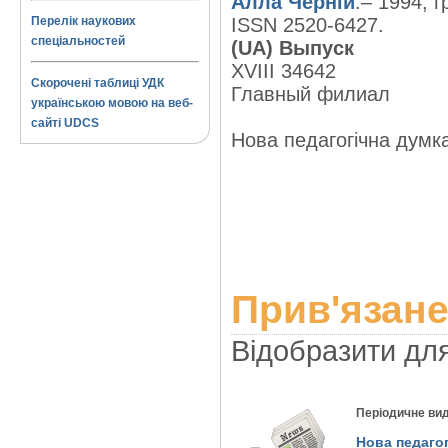
Алла Черній
.– 1994, г
Перелік наукових
ISSN 2520-6427.
спеціальностей
(UA) Выпуск
XVIII 34642
Скорочені таблиці УДК
Главный филиал
українською мовою на веб-
сайті UDCS
Нова педагогічна думка.
Прив'язане
Відобразити дл
Періодичне ви
Нова педагог