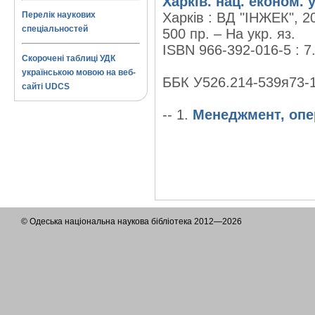
Харків. нац. економ. 
Перелік наукових
Харків : ВД "ІНЖЕК", 20
спеціальностей
500 пр. – На укр. яз.
ISBN 966-392-016-5 : 7
Скорочені таблиці УДК
українською мовою на веб-
ББК У526.214-539я73-
сайті UDCS
-- 1.
Менеджмент, опер
© Одеська національна наукова бібліотека 2012—2026