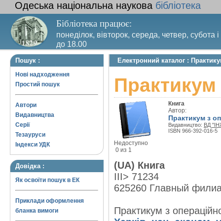
Одеська національна наукова
бібліотека
Бібліотека працює:
понеділок, вівторок, середа, четвер, субота і
до 18.00
Вихідний день – п’ятниця. Останній четвер м
Пошук :
Електронний каталог : Практик
санітарний день
Нові надходження
Практикум
Простий пошук
Книга
Автори
Автор:
Видавництва
Практикум з о
Серії
Видавництво:
ВД "І
ISBN 966-392-016-5
Тезауруси
Недоступно
Індекси УДК
0 из 1
(UA) Книга
Довідка :
III> 71234
Як освоїти пошук в ЕК
625260 Главный фили
Приклади оформлення
Практикум з операційно
бланка вимоги